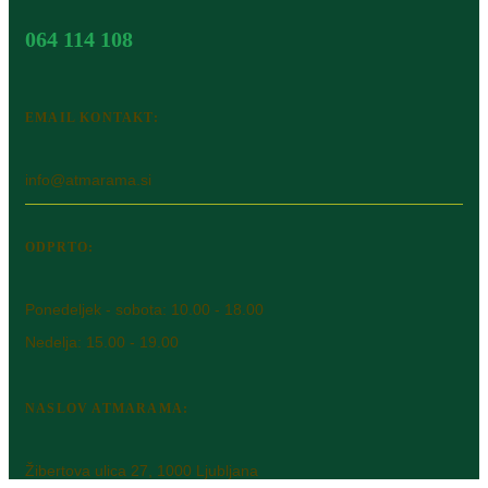
064 114 108
EMAIL KONTAKT:
info@atmarama.si
ODPRTO:
Ponedeljek - sobota: 10.00 - 18.00
Nedelja: 15.00 - 19.00
NASLOV ATMARAMA:
Žibertova ulica 27, 1000 Ljubljana