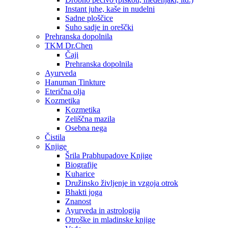
Instant juhe, kaše in nudelni
Sadne ploščice
Suho sadje in oreščki
Prehranska dopolnila
TKM Dr.Chen
Čaji
Prehranska dopolnila
Ayurveda
Hanuman Tinkture
Eterična olja
Kozmetika
Kozmetika
Zeliščna mazila
Osebna nega
Čistila
Knjige
Šrila Prabhupadove Knjige
Biografije
Kuharice
Družinsko življenje in vzgoja otrok
Bhakti joga
Znanost
Ayurveda in astrologija
Otroške in mladinske knjige