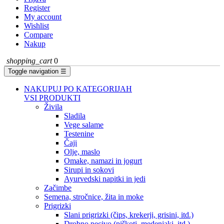
Register
My account
Wishlist
Compare
Nakup
shopping_cart
0
Toggle navigation
☰
NAKUPUJ PO KATEGORIJAH
VSI PRODUKTI
Živila
Sladila
Vege salame
Testenine
Čaji
Olje, maslo
Omake, namazi in jogurt
Sirupi in sokovi
Ayurvedski napitki in jedi
Začimbe
Semena, stročnice, žita in moke
Prigrizki
Slani prigrizki (čips, krekerji, grisini, itd.)
Drobno pecivo (piškoti, medenjaki, itd.)