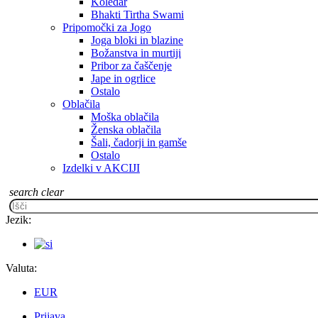
Koledar
Bhakti Tirtha Swami
Pripomočki za Jogo
Joga bloki in blazine
Božanstva in murtiji
Pribor za čaščenje
Jape in ogrlice
Ostalo
Oblačila
Moška oblačila
Ženska oblačila
Šali, čadorji in gamše
Ostalo
Izdelki v AKCIJI
search
clear
Jezik:
Valuta:
EUR
Prijava