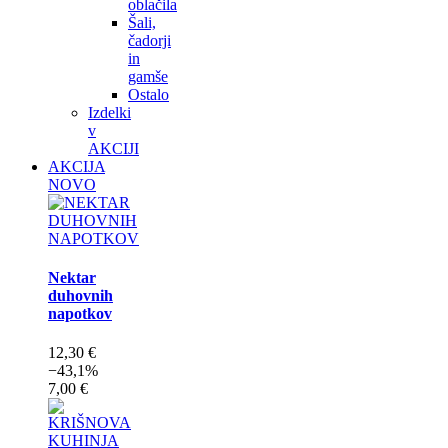
oblačila
Šali,
čadorji
in
gamše
Ostalo
Izdelki
v
AKCIJI
AKCIJA
NOVO
Nektar
duhovnih
napotkov
12,30 €
−43,1%
7,00 €