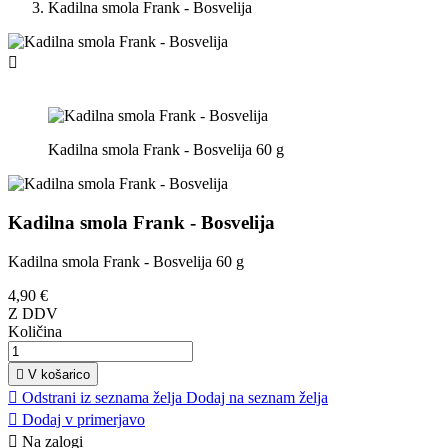
Kadilna smola Frank - Bosvelija

Kadilna smola Frank - Bosvelija 60 g
Kadilna smola Frank - Bosvelija
Kadilna smola Frank - Bosvelija 60 g
4,90 €
Z DDV
Količina

V košarico

Odstrani iz seznama želja
Dodaj na seznam želja

Dodaj v primerjavo

Na zalogi