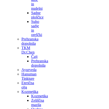
in
nudelni
Sadne
ploščice
Suho
sadje
in
oreščki
Prehranska
dopolnila
TKM
Dr.Chen
Čaji
Prehranska
dopolnila
Ayurveda
Hanuman
Tinkture
Eterična
olja
Kozmetika
Kozmetika
Zeliščna
mazila