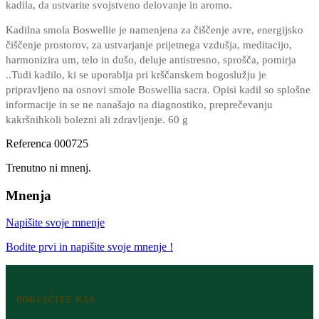
kadila, da ustvarite svojstveno delovanje in aromo.
Kadilna smola Boswellie je namenjena za čiščenje avre, energijsko
čiščenje prostorov, za ustvarjanje prijetnega vzdušja, meditacijo,
harmonizira um, telo in dušo, deluje antistresno, sprošča, pomirja
..Tudi kadilo, ki se uporablja pri krščanskem bogoslužju je
pripravljeno na osnovi smole Boswellia sacra. Opisi kadil so splošne
informacije in se ne nanašajo na diagnostiko, preprečevanju
kakršnihkoli bolezni ali zdravljenje. 60 g
Referenca
000725
Trenutno ni mnenj.
Mnenja
Napišite svoje mnenje
Bodite prvi in napišite svoje mnenje !
POKLIČITE NAS