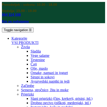
Ponedeljek - sobota: 10.00 - 18.00
Nedelja: 15.00 - 19.00
064 114 108
Kje se nahajamo
Toggle navigation
☰
Kategorije
VSI PRODUKTI
Živila
Sladila
Vege salame
Testenine
Čaji
Olje, maslo
Omake, namazi in jogurt
Sirupi in sokovi
Ayurvedski napitki in jedi
Začimbe
Semena, stročnice, žita in moke
Prigrizki
Slani prigrizki (čips, krekerji, grisini, itd.)
Drobno pecivo (piškoti, medenjaki, itd.)