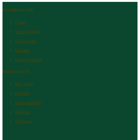
INFORMACIJE
O nas
Načini plačila
Na blagajno
Kontakt
Pogoji uporabe
MOJ RAČUN
Moj račun
Dostava
Status naročila
Košarica
Trgovina