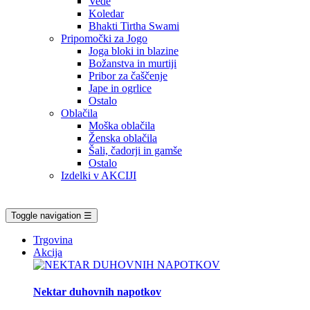
Vede
Koledar
Bhakti Tirtha Swami
Pripomočki za Jogo
Joga bloki in blazine
Božanstva in murtiji
Pribor za čaščenje
Jape in ogrlice
Ostalo
Oblačila
Moška oblačila
Ženska oblačila
Šali, čadorji in gamše
Ostalo
Izdelki v AKCIJI
Toggle navigation
☰
Trgovina
Akcija
Nektar duhovnih napotkov