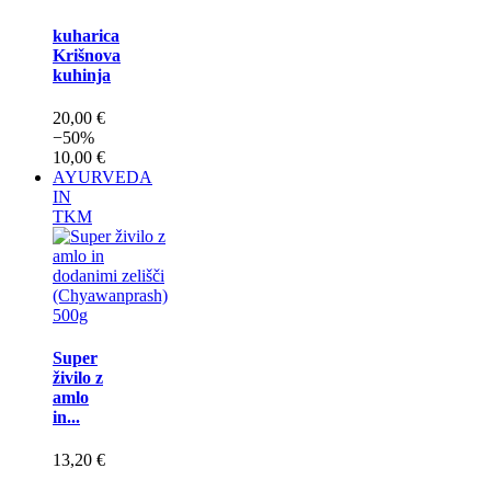
kuharica
Krišnova
kuhinja
20,00 €
−50%
10,00 €
AYURVEDA
IN
TKM
Super
živilo z
amlo
in...
13,20 €