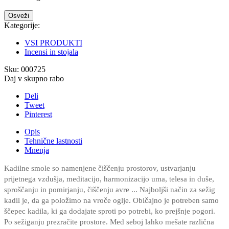
Kategorije:
VSI PRODUKTI
Incensi in stojala
Sku:
000725
Daj v skupno rabo
Deli
Tweet
Pinterest
Opis
Tehnične lastnosti
Mnenja
Kadilne smole so namenjene čiščenju prostorov, ustvarjanju
prijetnega vzdušja, meditacijo, harmonizacijo uma, telesa in duše,
sproščanju in pomirjanju, čiščenju avre ... Najboljši način za sežig
kadil je, da ga položimo na vroče oglje. Običajno je potreben samo
ščepec kadila, ki ga dodajate sproti po potrebi, ko prejšnje pogori.
Po sežiganju prezračite prostore. Med seboj lahko mešate različna