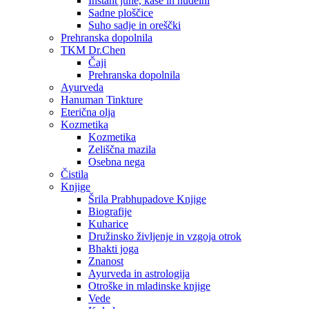
Instant juhe, kaše in nudelni
Sadne ploščice
Suho sadje in oreščki
Prehranska dopolnila
TKM Dr.Chen
Čaji
Prehranska dopolnila
Ayurveda
Hanuman Tinkture
Eterična olja
Kozmetika
Kozmetika
Zeliščna mazila
Osebna nega
Čistila
Knjige
Šrila Prabhupadove Knjige
Biografije
Kuharice
Družinsko življenje in vzgoja otrok
Bhakti joga
Znanost
Ayurveda in astrologija
Otroške in mladinske knjige
Vede