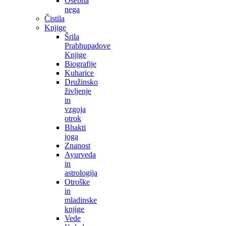
Osebna
nega
Čistila
Knjige
Šrila
Prabhupadove
Knjige
Biografije
Kuharice
Družinsko
življenje
in
vzgoja
otrok
Bhakti
joga
Znanost
Ayurveda
in
astrologija
Otroške
in
mladinske
knjige
Vede