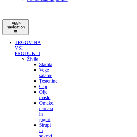
Toggle
navigation
☰
TRGOVINA
VSI
PRODUKTI
Živila
Sladila
Vege
salame
Testenine
Čaji
Olje,
maslo
Omake,
namazi
in
jogurt
Sirupi
in
sokovi