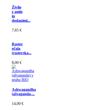
Živilo
z amlo
in
dodanimi...
7,65 €
Raster
očala
(rasterska...
8,00 €
Ashwagandha
(ašvaganda,...
14,00 €