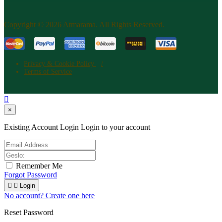
Copyright © 2026
Atm​arama
. All Rights Reserved.
Privacy & Cookie Policy
Terms of Service

×
Existing Account Login
Login to your account
Remember Me
Forgot Password


Login
No account? Create one here
Reset Password