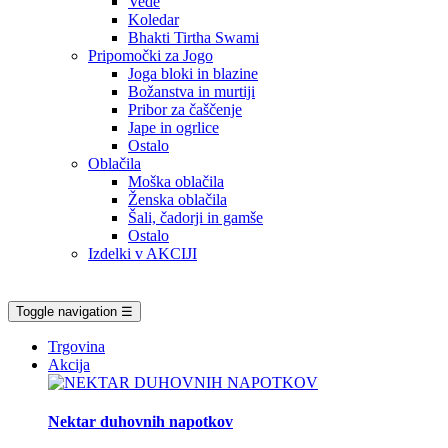
Vede
Koledar
Bhakti Tirtha Swami
Pripomočki za Jogo
Joga bloki in blazine
Božanstva in murtiji
Pribor za čaščenje
Jape in ogrlice
Ostalo
Oblačila
Moška oblačila
Ženska oblačila
Šali, čadorji in gamše
Ostalo
Izdelki v AKCIJI
Toggle navigation
☰
Trgovina
Akcija
Nektar duhovnih napotkov