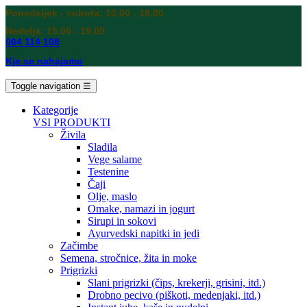
Ponedeljek - sobota: 10.00 - 18.00
Nedelja: 15.00 - 19.00
064 114 108
Kje se nahajamo
Toggle navigation
☰
Kategorije
VSI PRODUKTI
Živila
Sladila
Vege salame
Testenine
Čaji
Olje, maslo
Omake, namazi in jogurt
Sirupi in sokovi
Ayurvedski napitki in jedi
Začimbe
Semena, stročnice, žita in moke
Prigrizki
Slani prigrizki (čips, krekerji, grisini, itd.)
Drobno pecivo (piškoti, medenjaki, itd.)