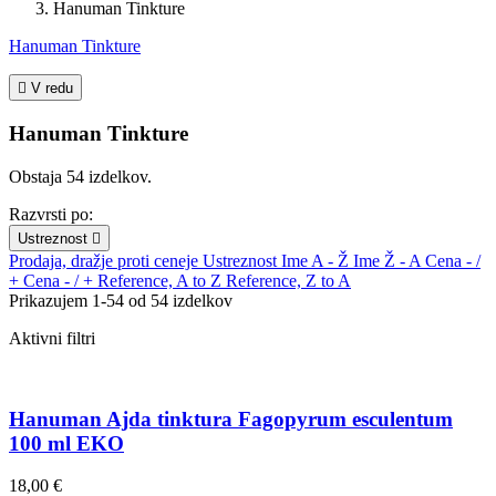
Hanuman Tinkture
Hanuman Tinkture

V redu
Hanuman Tinkture
Obstaja 54 izdelkov.
Razvrsti po:
Ustreznost

Prodaja, dražje proti ceneje
Ustreznost
Ime A - Ž
Ime Ž - A
Cena - /
+
Cena - / +
Reference, A to Z
Reference, Z to A
Prikazujem 1-54 od 54 izdelkov
Aktivni filtri
Hanuman Ajda tinktura Fagopyrum esculentum
100 ml EKO
18,00 €