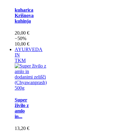
kuharica
Krišnova
kuhinja
20,00 €
−50%
10,00 €
AYURVEDA
IN
TKM
Super
živilo z
amlo
in...
13,20 €