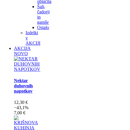
oblačila
Šali,
čadorji
in
gamše
Ostalo
Izdelki
v
AKCIJI
AKCIJA
NOVO
Nektar
duhovnih
napotkov
12,30 €
−43,1%
7,00 €