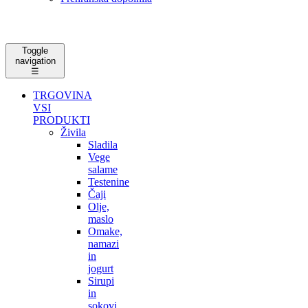
Toggle
navigation
☰
TRGOVINA
VSI
PRODUKTI
Živila
Sladila
Vege
salame
Testenine
Čaji
Olje,
maslo
Omake,
namazi
in
jogurt
Sirupi
in
sokovi