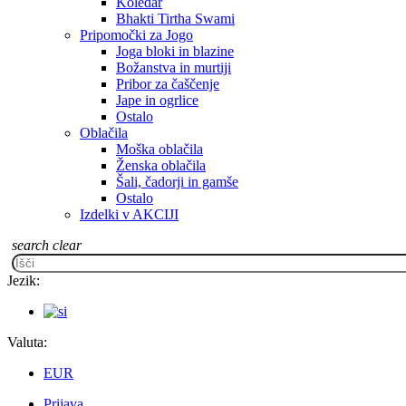
Koledar
Bhakti Tirtha Swami
Pripomočki za Jogo
Joga bloki in blazine
Božanstva in murtiji
Pribor za čaščenje
Jape in ogrlice
Ostalo
Oblačila
Moška oblačila
Ženska oblačila
Šali, čadorji in gamše
Ostalo
Izdelki v AKCIJI
search
clear
Jezik:
Valuta:
EUR
Prijava