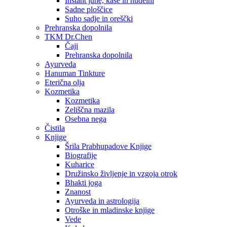
Instant juhe, kaše in nudelni
Sadne ploščice
Suho sadje in oreščki
Prehranska dopolnila
TKM Dr.Chen
Čaji
Prehranska dopolnila
Ayurveda
Hanuman Tinkture
Eterična olja
Kozmetika
Kozmetika
Zeliščna mazila
Osebna nega
Čistila
Knjige
Šrila Prabhupadove Knjige
Biografije
Kuharice
Družinsko življenje in vzgoja otrok
Bhakti joga
Znanost
Ayurveda in astrologija
Otroške in mladinske knjige
Vede