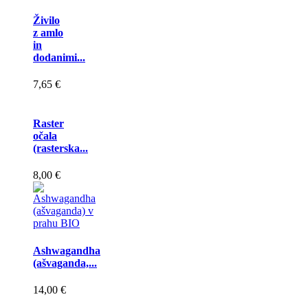
Živilo
z amlo
in
dodanimi...
7,65 €
Raster
očala
(rasterska...
8,00 €
Ashwagandha
(ašvaganda,...
14,00 €