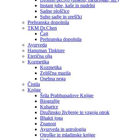
Instant juhe, kaše in nudelni
Sadne ploščice
Suho sadje in oreščki
Prehranska dopolnila
TKM Dr.Chen
Čaji
Prehranska dopolnila
Ayurveda
Hanuman Tinkture
Eterična olja
Kozmetika
Kozmetika
Zeliščna mazila
Osebna nega
Čistila
Knjige
Šrila Prabhupadove Knjige
Biografije
Kuharice
Družinsko življenje in vzgoja otrok
Bhakti joga
Znanost
Ayurveda in astrologija
Otroške in mladinske knjige