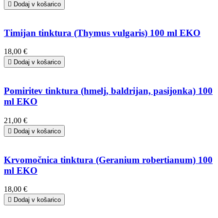

Dodaj v košarico
Timijan tinktura (Thymus vulgaris) 100 ml EKO
18,00 €

Dodaj v košarico
Pomiritev tinktura (hmelj, baldrijan, pasijonka) 100
ml EKO
21,00 €

Dodaj v košarico
Krvomočnica tinktura (Geranium robertianum) 100
ml EKO
18,00 €

Dodaj v košarico