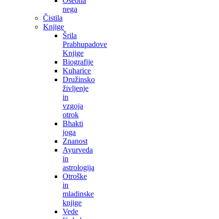
Osebna
nega
Čistila
Knjige
Šrila
Prabhupadove
Knjige
Biografije
Kuharice
Družinsko
življenje
in
vzgoja
otrok
Bhakti
joga
Znanost
Ayurveda
in
astrologija
Otroške
in
mladinske
knjige
Vede