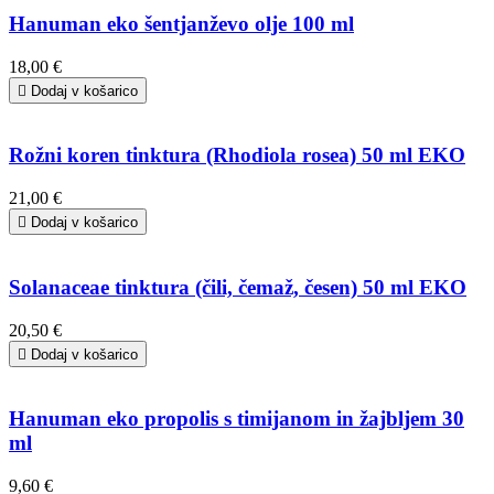
Hanuman eko šentjanževo olje 100 ml
18,00 €

Dodaj v košarico
Rožni koren tinktura (Rhodiola rosea) 50 ml EKO
21,00 €

Dodaj v košarico
Solanaceae tinktura (čili, čemaž, česen) 50 ml EKO
20,50 €

Dodaj v košarico
Hanuman eko propolis s timijanom in žajbljem 30
ml
9,60 €