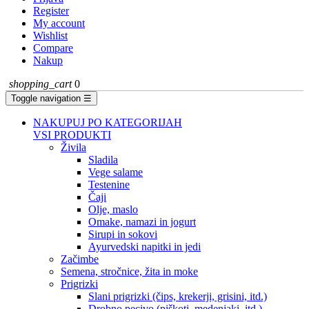
Register
My account
Wishlist
Compare
Nakup
shopping_cart
0
Toggle navigation
☰
NAKUPUJ PO KATEGORIJAH
VSI PRODUKTI
Živila
Sladila
Vege salame
Testenine
Čaji
Olje, maslo
Omake, namazi in jogurt
Sirupi in sokovi
Ayurvedski napitki in jedi
Začimbe
Semena, stročnice, žita in moke
Prigrizki
Slani prigrizki (čips, krekerji, grisini, itd.)
Drobno pecivo (piškoti, medenjaki, itd.)