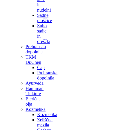
in
nudelni
Sadne
ploščice
Suho
sadje
in
oreščki
Prehranska
dopolnila
TKM
Dr.Chen
Čaji
Prehranska
dopolnila
Ayurveda
Hanuman
Tinkture
Eterična
olja
Kozmetika
Kozmetika
Zeliščna
mazila