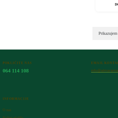
D
Prikazujem 
POKLIČITE NAS
EMAIL KONTA
064 114 108
info@atmarama.
INFORMACIJE
O nas
Načini plačila