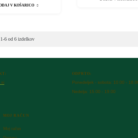
ODAJ V KOŠARICO
1-6 od 6 izdelkov
KT:
ODPRTO:
si
Ponedeljek - sobota: 10.00 - 18.0
Nedelja: 15.00 - 19.00
MOJ RAČUN
Moj račun
Dostava