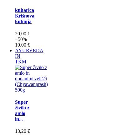
kuharica
Krišnova
kuhinja
20,00 €
−50%
10,00 €
AYURVEDA
IN
TKM
Super
živilo z
amlo
in...
13,20 €