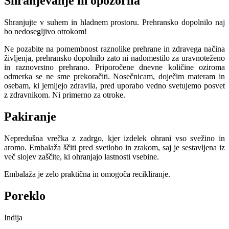
Shranjevanje in opozorila
Shranjujte v suhem in hladnem prostoru. Prehransko dopolnilo naj
bo nedosegljivo otrokom!
Ne pozabite na pomembnost raznolike prehrane in zdravega načina
življenja, prehransko dopolnilo zato ni nadomestilo za uravnoteženo
in raznovrstno prehrano. Priporočene dnevne količine oziroma
odmerka se ne sme prekoračiti. Nosečnicam, doječim materam in
osebam, ki jemljejo zdravila, pred uporabo vedno svetujemo posvet
z zdravnikom. Ni primerno za otroke.
Pakiranje
Nepredušna vrečka z zadrgo, kjer izdelek ohrani vso svežino in
aromo. Embalaža ščiti pred svetlobo in zrakom, saj je sestavljena iz
več slojev zaščite, ki ohranjajo lastnosti vsebine.
Embalaža je zelo praktična in omogoča recikliranje.
Poreklo
Indija