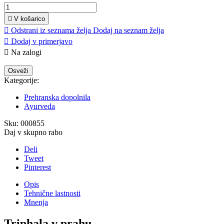

V košarico

Odstrani iz seznama želja
Dodaj na seznam želja

Dodaj v primerjavo

Na zalogi
Kategorije:
Prehranska dopolnila
Ayurveda
Sku:
000855
Daj v skupno rabo
Deli
Tweet
Pinterest
Opis
Tehnične lastnosti
Mnenja
Triphala v prahu