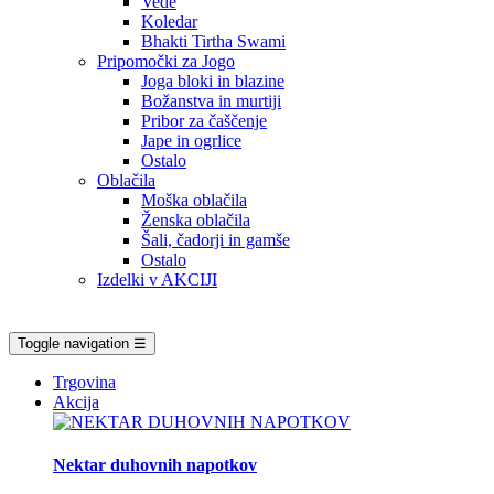
Vede
Koledar
Bhakti Tirtha Swami
Pripomočki za Jogo
Joga bloki in blazine
Božanstva in murtiji
Pribor za čaščenje
Jape in ogrlice
Ostalo
Oblačila
Moška oblačila
Ženska oblačila
Šali, čadorji in gamše
Ostalo
Izdelki v AKCIJI
Toggle navigation
☰
Trgovina
Akcija
Nektar duhovnih napotkov