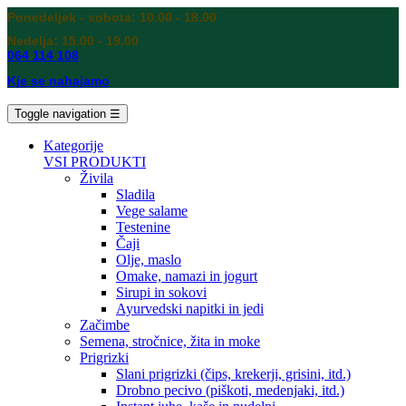
Ponedeljek - sobota: 10.00 - 18.00
Nedelja: 15.00 - 19.00
064 114 108
Kje se nahajamo
Toggle navigation
☰
Kategorije
VSI PRODUKTI
Živila
Sladila
Vege salame
Testenine
Čaji
Olje, maslo
Omake, namazi in jogurt
Sirupi in sokovi
Ayurvedski napitki in jedi
Začimbe
Semena, stročnice, žita in moke
Prigrizki
Slani prigrizki (čips, krekerji, grisini, itd.)
Drobno pecivo (piškoti, medenjaki, itd.)