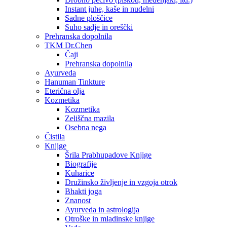
Instant juhe, kaše in nudelni
Sadne ploščice
Suho sadje in oreščki
Prehranska dopolnila
TKM Dr.Chen
Čaji
Prehranska dopolnila
Ayurveda
Hanuman Tinkture
Eterična olja
Kozmetika
Kozmetika
Zeliščna mazila
Osebna nega
Čistila
Knjige
Šrila Prabhupadove Knjige
Biografije
Kuharice
Družinsko življenje in vzgoja otrok
Bhakti joga
Znanost
Ayurveda in astrologija
Otroške in mladinske knjige