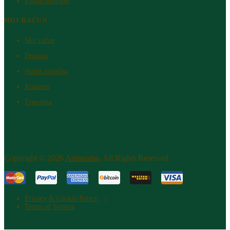
Pogoji uporabe
MOJ RAČUN
Moj račun
Dostava
Status naročila
Košarica
Trgovina
Copyright © 2026
Atm​arama
. All Rights Reserved.
Privacy & Cookie Policy
Terms of Service