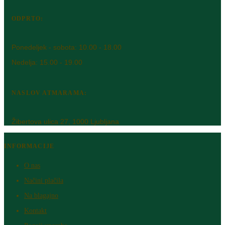
ODPRTO:
Ponedeljek - sobota: 10.00 - 18.00
Nedelja: 15.00 - 19.00
NASLOV ATMARAMA:
Žibertova ulica 27, 1000 Ljubljana
INFORMACIJE
O nas
Načini plačila
Na blagajno
Kontakt