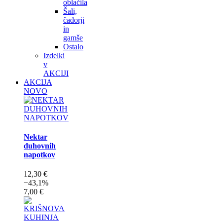
oblačila
Šali,
čadorji
in
gamše
Ostalo
Izdelki
v
AKCIJI
AKCIJA
NOVO
Nektar
duhovnih
napotkov
12,30 €
−43,1%
7,00 €