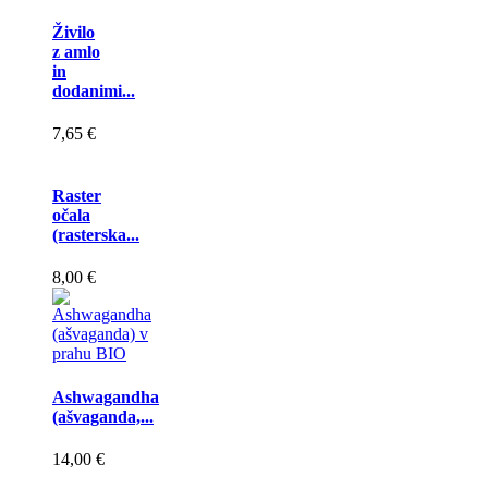
Živilo
z amlo
in
dodanimi...
7,65 €
Raster
očala
(rasterska...
8,00 €
Ashwagandha
(ašvaganda,...
14,00 €