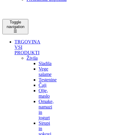
Toggle
navigation
☰
TRGOVINA
VSI
PRODUKTI
Živila
Sladila
Vege
salame
Testenine
Čaji
Olje,
maslo
Omake,
namazi
in
jogurt
Sirupi
in
sokovi