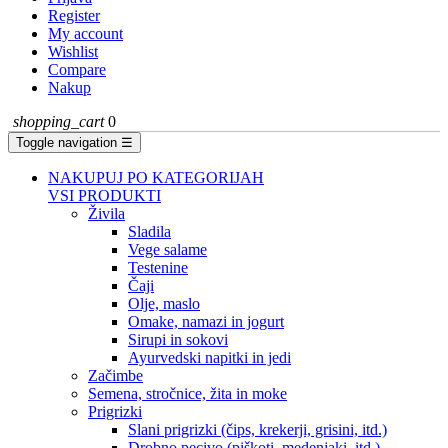
Register
My account
Wishlist
Compare
Nakup
shopping_cart
0
Toggle navigation
☰
NAKUPUJ PO KATEGORIJAH
VSI PRODUKTI
Živila
Sladila
Vege salame
Testenine
Čaji
Olje, maslo
Omake, namazi in jogurt
Sirupi in sokovi
Ayurvedski napitki in jedi
Začimbe
Semena, stročnice, žita in moke
Prigrizki
Slani prigrizki (čips, krekerji, grisini, itd.)
Drobno pecivo (piškoti, medenjaki, itd.)