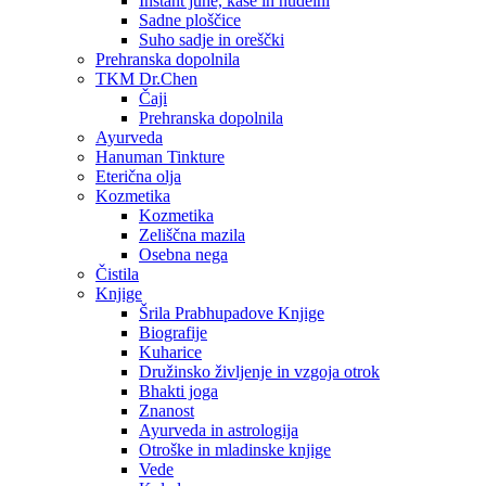
Instant juhe, kaše in nudelni
Sadne ploščice
Suho sadje in oreščki
Prehranska dopolnila
TKM Dr.Chen
Čaji
Prehranska dopolnila
Ayurveda
Hanuman Tinkture
Eterična olja
Kozmetika
Kozmetika
Zeliščna mazila
Osebna nega
Čistila
Knjige
Šrila Prabhupadove Knjige
Biografije
Kuharice
Družinsko življenje in vzgoja otrok
Bhakti joga
Znanost
Ayurveda in astrologija
Otroške in mladinske knjige
Vede