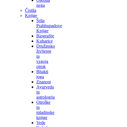
Osebna
nega
Čistila
Knjige
Šrila
Prabhupadove
Knjige
Biografije
Kuharice
Družinsko
življenje
in
vzgoja
otrok
Bhakti
joga
Znanost
Ayurveda
in
astrologija
Otroške
in
mladinske
knjige
Vede