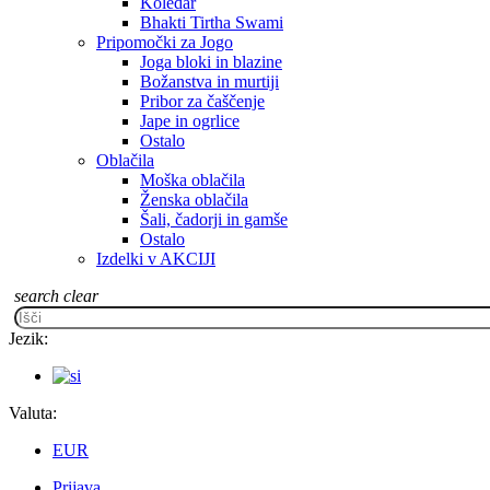
Koledar
Bhakti Tirtha Swami
Pripomočki za Jogo
Joga bloki in blazine
Božanstva in murtiji
Pribor za čaščenje
Jape in ogrlice
Ostalo
Oblačila
Moška oblačila
Ženska oblačila
Šali, čadorji in gamše
Ostalo
Izdelki v AKCIJI
search
clear
Jezik:
Valuta:
EUR
Prijava