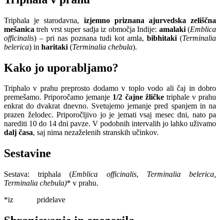
Triphala je starodavna,
izjemno priznana ajurvedska zeliščna
mešanica
treh vrst super sadja iz območja Indije:
amalaki
(
Emblica
officinalis
) –
pri nas poznana tudi kot amla,
bibhitaki
(
Terminalia
belerica
) in
haritaki
(
Terminalia chebula
).
Kako jo uporabljamo?
Triphalo v prahu preprosto dodamo v toplo vodo ali čaj in dobro
premešamo. Priporočamo jemanje
1/2 čajne žličke
triphale v prahu
enkrat do dvakrat dnevno. Svetujemo jemanje pred spanjem in na
prazen želodec. Priporočljivo jo je jemati vsaj mesec dni, nato pa
narediti 10 do 14 dni pavze. V podobnih intervalih jo lahko uživamo
dalj časa
, saj nima nezaželenih stranskih učinkov.
Sestavine
Sestava: triphala (
Emblica officinalis
,
Terminalia belerica,
Terminalia chebula)
* v prahu.
*iz pridelave