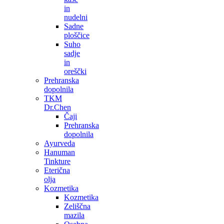
in
nudelni
Sadne
ploščice
Suho
sadje
in
oreščki
Prehranska
dopolnila
TKM
Dr.Chen
Čaji
Prehranska
dopolnila
Ayurveda
Hanuman
Tinkture
Eterična
olja
Kozmetika
Kozmetika
Zeliščna
mazila