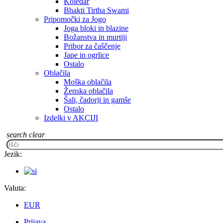
Koledar
Bhakti Tirtha Swami
Pripomočki za Jogo
Joga bloki in blazine
Božanstva in murtiji
Pribor za čaščenje
Jape in ogrlice
Ostalo
Oblačila
Moška oblačila
Ženska oblačila
Šali, čadorji in gamše
Ostalo
Izdelki v AKCIJI
search
clear
Jezik:
Valuta:
EUR
Prijava