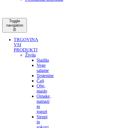
Toggle
navigation
☰
TRGOVINA
VSI
PRODUKTI
Živila
Sladila
Vege
salame
Testenine
Čaji
Olje,
maslo
Omake,
namazi
in
jogurt
Sirupi
in
sokovi