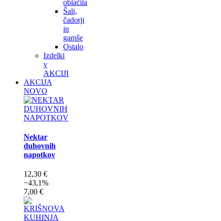
oblačila
Šali,
čadorji
in
gamše
Ostalo
Izdelki
v
AKCIJI
AKCIJA
NOVO
Nektar
duhovnih
napotkov
12,30 €
−43,1%
7,00 €