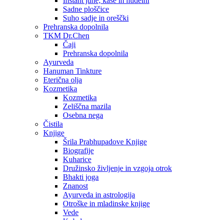
Instant juhe, kaše in nudelni
Sadne ploščice
Suho sadje in oreščki
Prehranska dopolnila
TKM Dr.Chen
Čaji
Prehranska dopolnila
Ayurveda
Hanuman Tinkture
Eterična olja
Kozmetika
Kozmetika
Zeliščna mazila
Osebna nega
Čistila
Knjige
Šrila Prabhupadove Knjige
Biografije
Kuharice
Družinsko življenje in vzgoja otrok
Bhakti joga
Znanost
Ayurveda in astrologija
Otroške in mladinske knjige
Vede