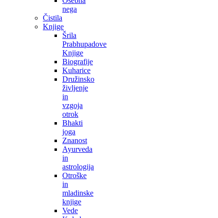
Osebna
nega
Čistila
Knjige
Šrila
Prabhupadove
Knjige
Biografije
Kuharice
Družinsko
življenje
in
vzgoja
otrok
Bhakti
joga
Znanost
Ayurveda
in
astrologija
Otroške
in
mladinske
knjige
Vede