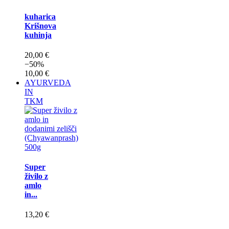
kuharica
Krišnova
kuhinja
20,00 €
−50%
10,00 €
AYURVEDA
IN
TKM
Super
živilo z
amlo
in...
13,20 €