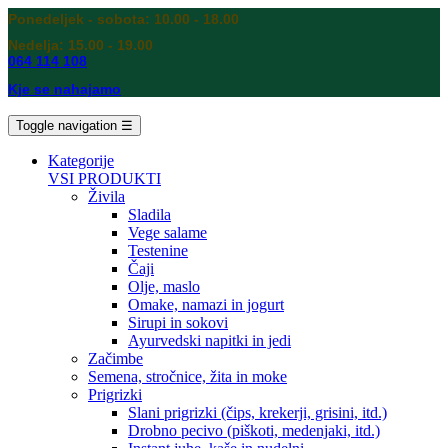
Ponedeljek - sobota: 10.00 - 18.00
Nedelja: 15.00 - 19.00
064 114 108
Kje se nahajamo
Toggle navigation
☰
Kategorije
VSI PRODUKTI
Živila
Sladila
Vege salame
Testenine
Čaji
Olje, maslo
Omake, namazi in jogurt
Sirupi in sokovi
Ayurvedski napitki in jedi
Začimbe
Semena, stročnice, žita in moke
Prigrizki
Slani prigrizki (čips, krekerji, grisini, itd.)
Drobno pecivo (piškoti, medenjaki, itd.)