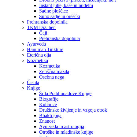
Instant juhe, kaše in nudelni
Sadne ploščice
Suho sadje in oreščki
Prehranska dopolnila
TKM Dr.Chen
Čaji
Prehranska dopolnila
Ayurveda
Hanuman Tinkture
Eterična olja
Kozmetika
Kozmetika
Zeliščna mazila
Osebna nega
Čistila
Knjige
Šrila Prabhupadove Knjige
Biografije
Kuharice
Družinsko življenje in vzgoja otrok
Bhakti joga
Znanost
Ayurveda in astrologija
Otroške in mladinske knjige