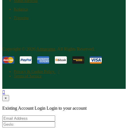
Status naročila
Košarica
Trgovina
Copyright © 2026
Atm​arama
. All Rights Reserved.
Privacy & Cookie Policy
Terms of Service

×
Existing Account Login
Login to your account