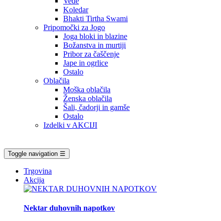
Vede
Koledar
Bhakti Tirtha Swami
Pripomočki za Jogo
Joga bloki in blazine
Božanstva in murtiji
Pribor za čaščenje
Jape in ogrlice
Ostalo
Oblačila
Moška oblačila
Ženska oblačila
Šali, čadorji in gamše
Ostalo
Izdelki v AKCIJI
Toggle navigation
☰
Trgovina
Akcija
Nektar duhovnih napotkov