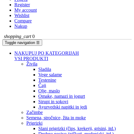
Register
My account
Wishlist
Compare
Nakup
shopping_cart
0
Toggle navigation
☰
NAKUPUJ PO KATEGORIJAH
VSI PRODUKTI
Živila
Sladila
Vege salame
Testenine
Čaji
Olje, maslo
Omake, namazi in jogurt
Sirupi in sokovi
Ayurvedski napitki in jedi
Začimbe
Semena, stročnice, žita in moke
Prigrizki
Slani prigrizki (čips, krekerji, grisini, itd.)
Drobno pecivo (piškoti, medenjaki, itd.)