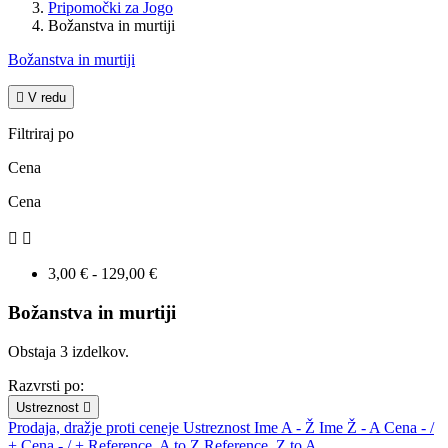
Pripomočki za Jogo
Božanstva in murtiji
Božanstva in murtiji

V redu
Filtriraj po
Cena
Cena


3,00 € - 129,00 €
Božanstva in murtiji
Obstaja 3 izdelkov.
Razvrsti po:
Ustreznost

Prodaja, dražje proti ceneje
Ustreznost
Ime A - Ž
Ime Ž - A
Cena - /
+
Cena - / +
Reference, A to Z
Reference, Z to A