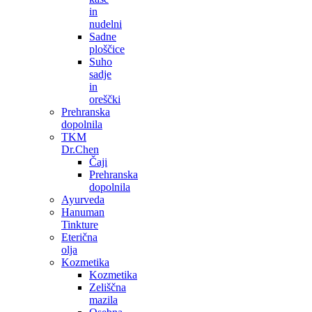
in
nudelni
Sadne
ploščice
Suho
sadje
in
oreščki
Prehranska
dopolnila
TKM
Dr.Chen
Čaji
Prehranska
dopolnila
Ayurveda
Hanuman
Tinkture
Eterična
olja
Kozmetika
Kozmetika
Zeliščna
mazila