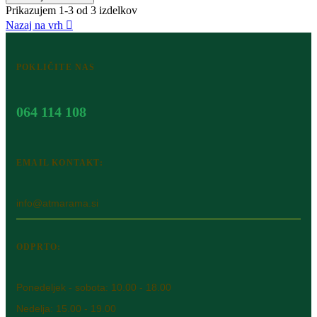
Prikazujem 1-3 od 3 izdelkov
Nazaj na vrh

POKLIČITE NAS
064 114 108
EMAIL KONTAKT:
info@atmarama.si
ODPRTO:
Ponedeljek - sobota: 10.00 - 18.00
Nedelja: 15.00 - 19.00