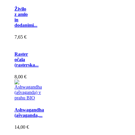
Živilo
z amlo
in
dodanimi...
7,65 €
Raster
očala
(rasterska...
8,00 €
Ashwagandha
(ašvaganda,...
14,00 €