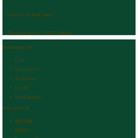
NASLOV ATMARAMA:
Žibertova ulica 27, 1000 Ljubljana
INFORMACIJE
O nas
Načini plačila
Na blagajno
Kontakt
Pogoji uporabe
MOJ RAČUN
Moj račun
Dostava