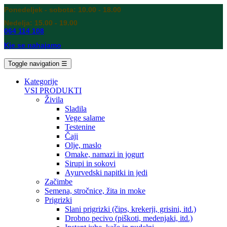
Ponedeljek - sobota: 10.00 - 18.00
Nedelja: 15.00 - 19.00
064 114 108
Kje se nahajamo
Toggle navigation
☰
Kategorije
VSI PRODUKTI
Živila
Sladila
Vege salame
Testenine
Čaji
Olje, maslo
Omake, namazi in jogurt
Sirupi in sokovi
Ayurvedski napitki in jedi
Začimbe
Semena, stročnice, žita in moke
Prigrizki
Slani prigrizki (čips, krekerji, grisini, itd.)
Drobno pecivo (piškoti, medenjaki, itd.)