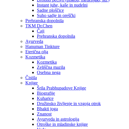
Instant juhe, kaše in nudelni
Sadne ploščice
Suho sadje in oreščki
Prehranska dopolnila
TKM Dr.Chen
Čaji
Prehranska dopolnila
Ayurveda
Hanuman Tinkture
Eterična olja
Kozmetika
Kozmetika
Zeliščna mazila
Osebna nega
Čistila
Knjige
Šrila Prabhupadove Knjige
Biografije
Kuharice
Družinsko življenje in vzgoja otrok
Bhakti joga
Znanost
Ayurveda in astrologija
Otroške in mladinske knjige