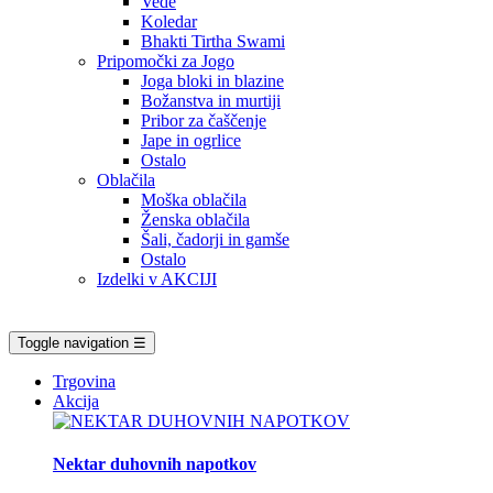
Vede
Koledar
Bhakti Tirtha Swami
Pripomočki za Jogo
Joga bloki in blazine
Božanstva in murtiji
Pribor za čaščenje
Jape in ogrlice
Ostalo
Oblačila
Moška oblačila
Ženska oblačila
Šali, čadorji in gamše
Ostalo
Izdelki v AKCIJI
Toggle navigation
☰
Trgovina
Akcija
Nektar duhovnih napotkov