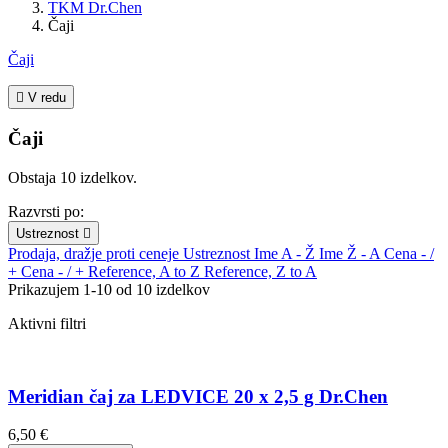
TKM Dr.Chen
Čaji
Čaji

V redu
Čaji
Obstaja 10 izdelkov.
Razvrsti po:
Ustreznost

Prodaja, dražje proti ceneje
Ustreznost
Ime A - Ž
Ime Ž - A
Cena - /
+
Cena - / +
Reference, A to Z
Reference, Z to A
Prikazujem 1-10 od 10 izdelkov
Aktivni filtri
Meridian čaj za LEDVICE 20 x 2,5 g Dr.Chen
6,50 €