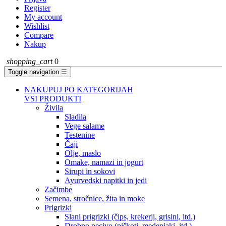
Register
My account
Wishlist
Compare
Nakup
shopping_cart
0
Toggle navigation
☰
NAKUPUJ PO KATEGORIJAH
VSI PRODUKTI
Živila
Sladila
Vege salame
Testenine
Čaji
Olje, maslo
Omake, namazi in jogurt
Sirupi in sokovi
Ayurvedski napitki in jedi
Začimbe
Semena, stročnice, žita in moke
Prigrizki
Slani prigrizki (čips, krekerji, grisini, itd.)
Drobno pecivo (piškoti, medenjaki, itd.)