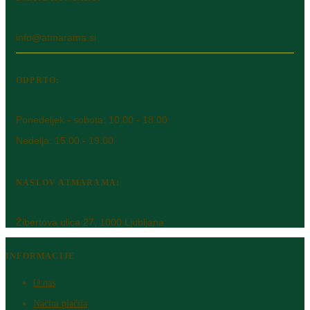
info@atmarama.si
ODPRTO:
Ponedeljek - sobota: 10.00 - 18.00
Nedelja: 15.00 - 19.00
NASLOV ATMARAMA:
Žibertova ulica 27, 1000 Ljubljana
INFORMACIJE
O nas
Načini plačila