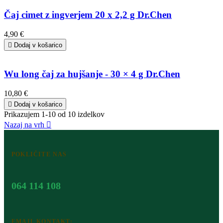
Čaj cimet z ingverjem 20 x 2,2 g Dr.Chen
4,90 €

Dodaj v košarico
Wu long čaj za hujšanje - 30 × 4 g Dr.Chen
10,80 €

Dodaj v košarico
Prikazujem 1-10 od 10 izdelkov
Nazaj na vrh

POKLIČITE NAS
064 114 108
EMAIL KONTAKT: