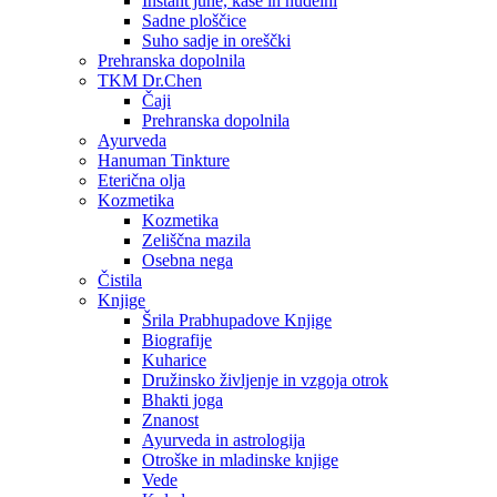
Instant juhe, kaše in nudelni
Sadne ploščice
Suho sadje in oreščki
Prehranska dopolnila
TKM Dr.Chen
Čaji
Prehranska dopolnila
Ayurveda
Hanuman Tinkture
Eterična olja
Kozmetika
Kozmetika
Zeliščna mazila
Osebna nega
Čistila
Knjige
Šrila Prabhupadove Knjige
Biografije
Kuharice
Družinsko življenje in vzgoja otrok
Bhakti joga
Znanost
Ayurveda in astrologija
Otroške in mladinske knjige
Vede