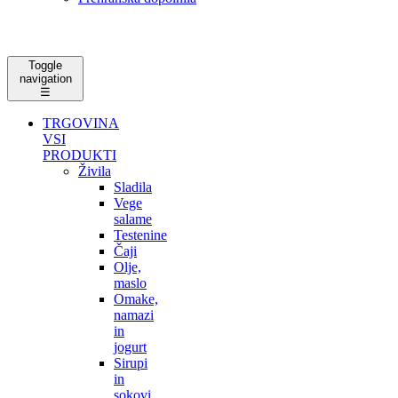
Toggle
navigation
☰
TRGOVINA
VSI
PRODUKTI
Živila
Sladila
Vege
salame
Testenine
Čaji
Olje,
maslo
Omake,
namazi
in
jogurt
Sirupi
in
sokovi