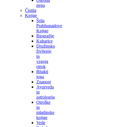
Osebna
nega
Čistila
Knjige
Šrila
Prabhupadove
Knjige
Biografije
Kuharice
Družinsko
življenje
in
vzgoja
otrok
Bhakti
joga
Znanost
Ayurveda
in
astrologija
Otroške
in
mladinske
knjige
Vede