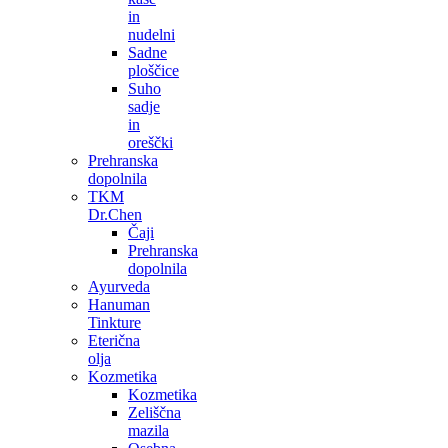
in
nudelni
Sadne
ploščice
Suho
sadje
in
oreščki
Prehranska
dopolnila
TKM
Dr.Chen
Čaji
Prehranska
dopolnila
Ayurveda
Hanuman
Tinkture
Eterična
olja
Kozmetika
Kozmetika
Zeliščna
mazila