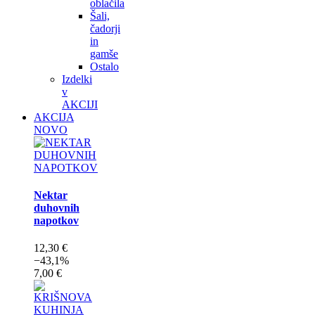
oblačila
Šali,
čadorji
in
gamše
Ostalo
Izdelki
v
AKCIJI
AKCIJA
NOVO
Nektar
duhovnih
napotkov
12,30 €
−43,1%
7,00 €