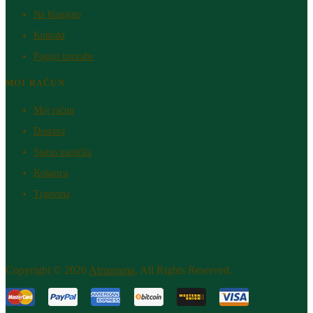
Na blagajno
Kontakt
Pogoji uporabe
MOJ RAČUN
Moj račun
Dostava
Status naročila
Košarica
Trgovina
Copyright © 2026
Atm​arama
. All Rights Reserved.