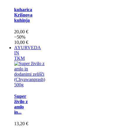
kuharica
Krišnova
kuhinja
20,00 €
−50%
10,00 €
AYURVEDA
IN
TKM
Super
živilo z
amlo
in...
13,20 €