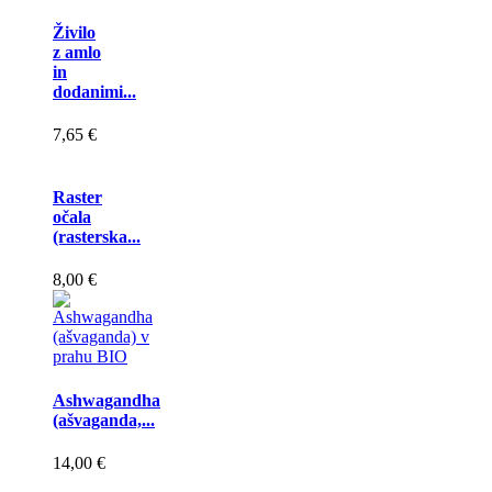
Živilo
z amlo
in
dodanimi...
7,65 €
Raster
očala
(rasterska...
8,00 €
Ashwagandha
(ašvaganda,...
14,00 €