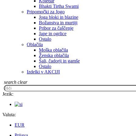
Koledar
Bhakti Tirtha Swami
Pripomočki za Jogo
Joga bloki in blazine
Božanstva in murtiji
Pribor za čaščenje
Jape in ogrlice
Ostalo
Oblačila
Moška oblačila
Ženska oblačila
Šali, čadorji in gamše
Ostalo
Izdelki v AKCIJI
search
clear
Jezik:
Valuta:
EUR
Prijava