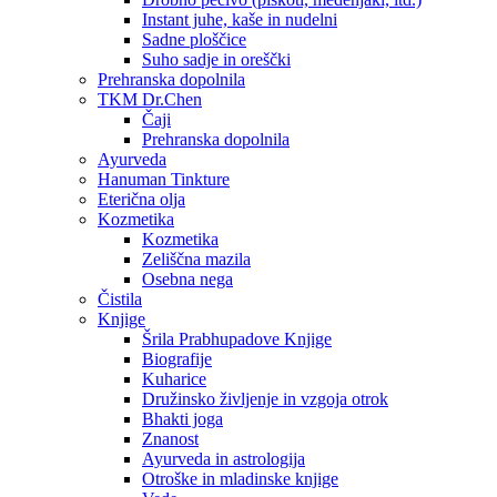
Instant juhe, kaše in nudelni
Sadne ploščice
Suho sadje in oreščki
Prehranska dopolnila
TKM Dr.Chen
Čaji
Prehranska dopolnila
Ayurveda
Hanuman Tinkture
Eterična olja
Kozmetika
Kozmetika
Zeliščna mazila
Osebna nega
Čistila
Knjige
Šrila Prabhupadove Knjige
Biografije
Kuharice
Družinsko življenje in vzgoja otrok
Bhakti joga
Znanost
Ayurveda in astrologija
Otroške in mladinske knjige