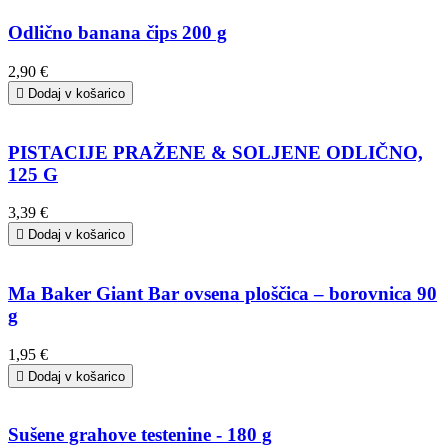
Odlično banana čips 200 g
2,90 €

Dodaj v košarico
PISTACIJE PRAŽENE & SOLJENE ODLIČNO,
125 G
3,39 €

Dodaj v košarico
Ma Baker Giant Bar ovsena ploščica – borovnica 90
g
1,95 €

Dodaj v košarico
Sušene grahove testenine - 180 g