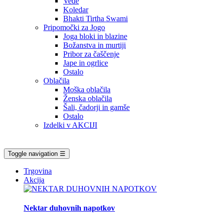
Vede
Koledar
Bhakti Tirtha Swami
Pripomočki za Jogo
Joga bloki in blazine
Božanstva in murtiji
Pribor za čaščenje
Jape in ogrlice
Ostalo
Oblačila
Moška oblačila
Ženska oblačila
Šali, čadorji in gamše
Ostalo
Izdelki v AKCIJI
Toggle navigation
☰
Trgovina
Akcija
Nektar duhovnih napotkov