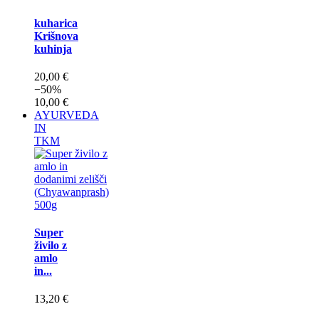
kuharica
Krišnova
kuhinja
20,00 €
−50%
10,00 €
AYURVEDA
IN
TKM
Super
živilo z
amlo
in...
13,20 €