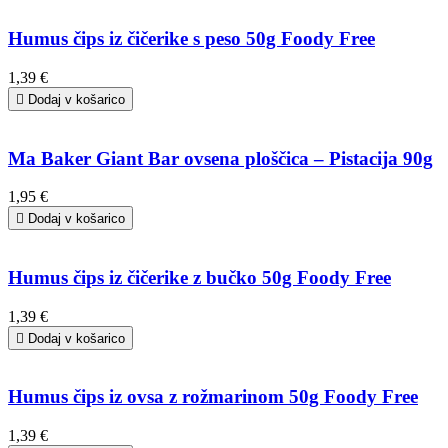
Humus čips iz čičerike s peso 50g Foody Free
1,39 €

Dodaj v košarico
Ma Baker Giant Bar ovsena ploščica – Pistacija 90g
1,95 €

Dodaj v košarico
Humus čips iz čičerike z bučko 50g Foody Free
1,39 €

Dodaj v košarico
Humus čips iz ovsa z rožmarinom 50g Foody Free
1,39 €