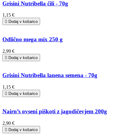
Grisini Nutribella čili - 70g
1,15 €

Dodaj v košarico
Odlično mega mix 250 g
2,99 €

Dodaj v košarico
Grisini Nutribella lanena semena - 70g
1,15 €

Dodaj v košarico
Nairn’s ovseni piškoti z jagodičevjem 200g
2,90 €

Dodaj v košarico