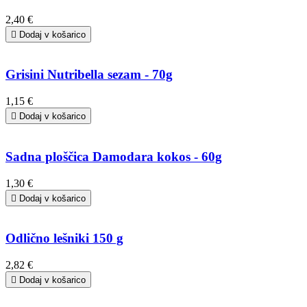
2,40 €

Dodaj v košarico
Grisini Nutribella sezam - 70g
1,15 €

Dodaj v košarico
Sadna ploščica Damodara kokos - 60g
1,30 €

Dodaj v košarico
Odlično lešniki 150 g
2,82 €

Dodaj v košarico