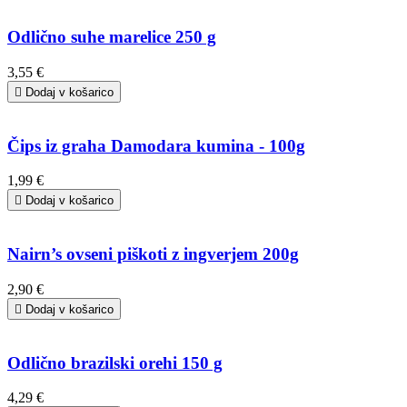
Odlično suhe marelice 250 g
3,55 €

Dodaj v košarico
Čips iz graha Damodara kumina - 100g
1,99 €

Dodaj v košarico
Nairn’s ovseni piškoti z ingverjem 200g
2,90 €

Dodaj v košarico
Odlično brazilski orehi 150 g
4,29 €