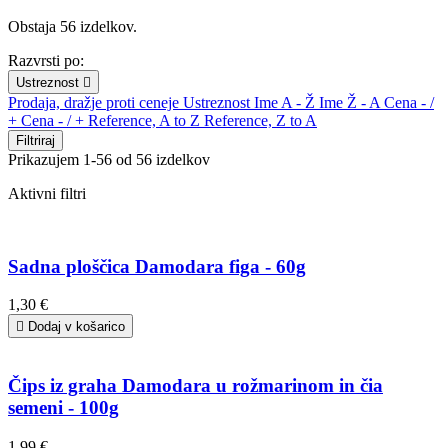
Obstaja 56 izdelkov.
Razvrsti po:
Ustreznost

Prodaja, dražje proti ceneje
Ustreznost
Ime A - Ž
Ime Ž - A
Cena - /
+
Cena - / +
Reference, A to Z
Reference, Z to A
Filtriraj
Prikazujem 1-56 od 56 izdelkov
Aktivni filtri
Sadna ploščica Damodara figa - 60g
1,30 €

Dodaj v košarico
Čips iz graha Damodara u rožmarinom in čia
semeni - 100g
1,99 €