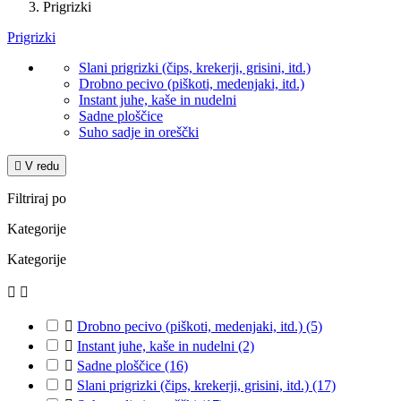
Prigrizki
Prigrizki
Slani prigrizki (čips, krekerji, grisini, itd.)
Drobno pecivo (piškoti, medenjaki, itd.)
Instant juhe, kaše in nudelni
Sadne ploščice
Suho sadje in oreščki

V redu
Filtriraj po
Kategorije
Kategorije



Drobno pecivo (piškoti, medenjaki, itd.)
(5)

Instant juhe, kaše in nudelni
(2)

Sadne ploščice
(16)

Slani prigrizki (čips, krekerji, grisini, itd.)
(17)