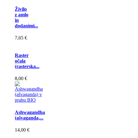
Živilo
z amlo
in
dodanimi...
7,65 €
Raster
očala
(rasterska...
8,00 €
Ashwagandha
(ašvaganda,...
14,00 €