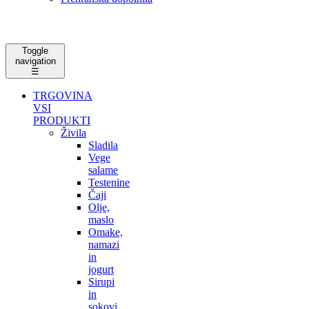
Toggle
navigation
☰
TRGOVINA
VSI
PRODUKTI
Živila
Sladila
Vege
salame
Testenine
Čaji
Olje,
maslo
Omake,
namazi
in
jogurt
Sirupi
in
sokovi