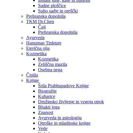
Instant juhe, kaše in nudelni
Sadne ploščice
Suho sadje in oreščki
Prehranska dopolnila
TKM Dr.Chen
Čaji
Prehranska dopolnila
Ayurveda
Hanuman Tinkture
Eterična olja
Kozmetika
Kozmetika
Zeliščna mazila
Osebna nega
Čistila
Knjige
Šrila Prabhupadove Knjige
Biografije
Kuharice
Družinsko življenje in vzgoja otrok
Bhakti joga
Znanost
Ayurveda in astrologija
Otroške in mladinske knjige
Vede