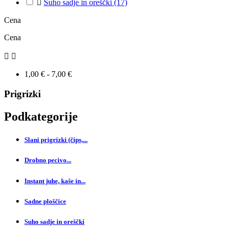

Suho sadje in oreščki
(17)
Cena
Cena


1,00 € - 7,00 €
Prigrizki
Podkategorije
Slani prigrizki (čips,...
Drobno pecivo...
Instant juhe, kaše in...
Sadne ploščice
Suho sadje in oreščki