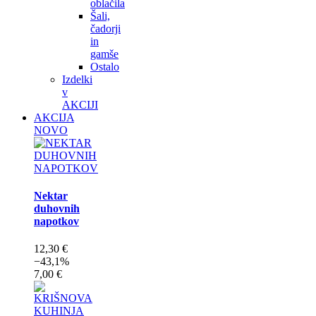
oblačila
Šali,
čadorji
in
gamše
Ostalo
Izdelki
v
AKCIJI
AKCIJA
NOVO
Nektar
duhovnih
napotkov
12,30 €
−43,1%
7,00 €