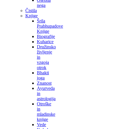
Osebna
nega
Čistila
Knjige
Šrila
Prabhupadove
Knjige
Biografije
Kuharice
Družinsko
življenje
in
vzgoja
otrok
Bhakti
joga
Znanost
Ayurveda
in
astrologija
Otroške
in
mladinske
knjige
Vede