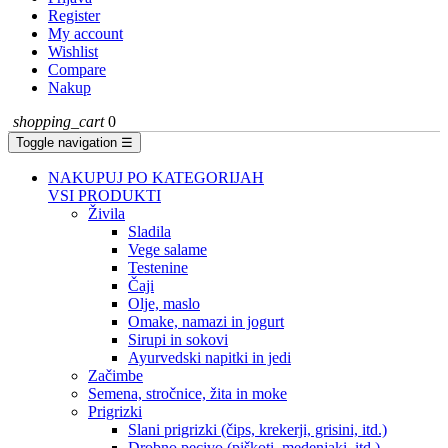
Register
My account
Wishlist
Compare
Nakup
shopping_cart
0
Toggle navigation
☰
NAKUPUJ PO KATEGORIJAH
VSI PRODUKTI
Živila
Sladila
Vege salame
Testenine
Čaji
Olje, maslo
Omake, namazi in jogurt
Sirupi in sokovi
Ayurvedski napitki in jedi
Začimbe
Semena, stročnice, žita in moke
Prigrizki
Slani prigrizki (čips, krekerji, grisini, itd.)
Drobno pecivo (piškoti, medenjaki, itd.)