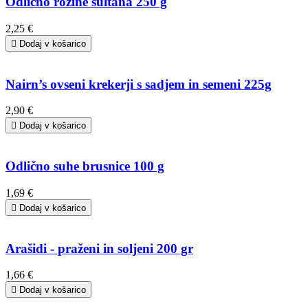
Odlično rozine sultana 250 g
2,25 €

Dodaj v košarico
Nairn’s ovseni krekerji s sadjem in semeni 225g
2,90 €

Dodaj v košarico
Odlično suhe brusnice 100 g
1,69 €

Dodaj v košarico
Arašidi - praženi in soljeni 200 gr
1,66 €

Dodaj v košarico