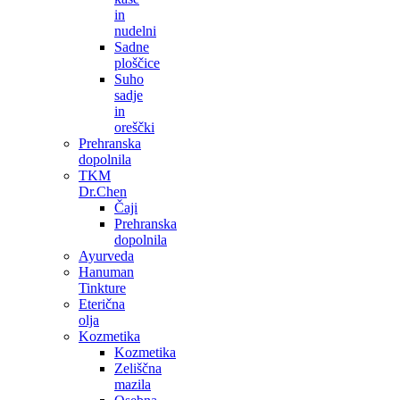
in
nudelni
Sadne
ploščice
Suho
sadje
in
oreščki
Prehranska
dopolnila
TKM
Dr.Chen
Čaji
Prehranska
dopolnila
Ayurveda
Hanuman
Tinkture
Eterična
olja
Kozmetika
Kozmetika
Zeliščna
mazila