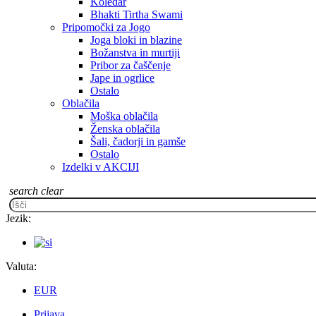
Koledar
Bhakti Tirtha Swami
Pripomočki za Jogo
Joga bloki in blazine
Božanstva in murtiji
Pribor za čaščenje
Jape in ogrlice
Ostalo
Oblačila
Moška oblačila
Ženska oblačila
Šali, čadorji in gamše
Ostalo
Izdelki v AKCIJI
search
clear
Jezik:
Valuta:
EUR
Prijava