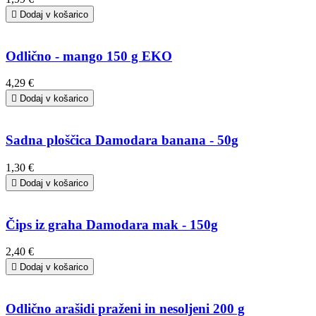

Dodaj v košarico
Odlično - mango 150 g EKO
4,29 €

Dodaj v košarico
Sadna ploščica Damodara banana - 50g
1,30 €

Dodaj v košarico
Čips iz graha Damodara mak - 150g
2,40 €

Dodaj v košarico
Odlično arašidi praženi in nesoljeni 200 g