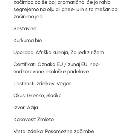
začimba bo še bolj aromatična, če jo rahlo
segrejemo na olju ali ghee-ju in s to mešanico
začinimo jed.
Sestavine:
Kurkuma bio
Uporaba:
Afriška kuhinja, Za jedi z rižem
Certifikati:
Oznaka EU / zunaj EU, nep-
nadzorovane ekološke pridelave
Lastnosti izdelkov:
Vegan
Okus:
Grenko, Sladko
Izvor:
Azija
Kakovost:
Zmleto
Vrsta izdelka:
Posamezne začimbe