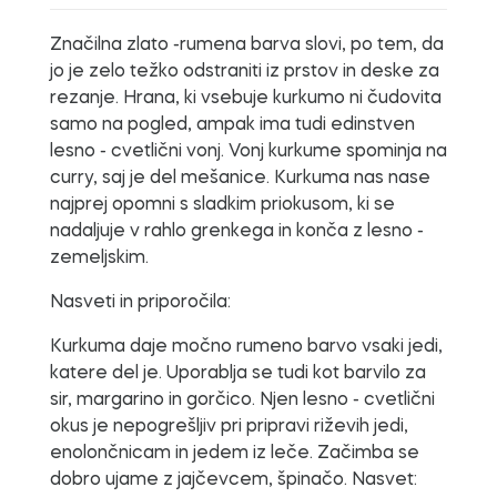
Značilna zlato -rumena barva slovi, po tem, da
jo je zelo težko odstraniti iz prstov in deske za
rezanje. Hrana, ki vsebuje kurkumo ni čudovita
samo na pogled, ampak ima tudi edinstven
lesno - cvetlični vonj. Vonj kurkume spominja na
curry, saj je del mešanice. Kurkuma nas nase
najprej opomni s sladkim priokusom, ki se
nadaljuje v rahlo grenkega in konča z lesno -
zemeljskim.
Nasveti in priporočila:
Kurkuma daje močno rumeno barvo vsaki jedi,
katere del je. Uporablja se tudi kot barvilo za
sir, margarino in gorčico. Njen lesno - cvetlični
okus je nepogrešljiv pri pripravi riževih jedi,
enolončnicam in jedem iz leče. Začimba se
dobro ujame z jajčevcem, špinačo. Nasvet: