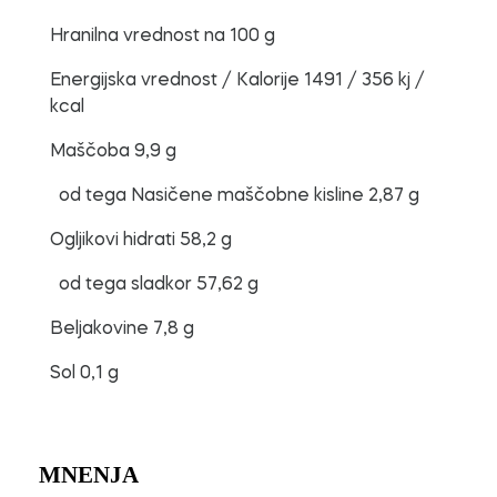
Hranilna vrednost
na 100 g
Energijska vrednost / Kalorije
1491 / 356 kj /
kcal
Maščoba
9,9 g
od tega Nasičene maščobne kisline
2,87 g
Ogljikovi hidrati
58,2 g
od tega sladkor
57,62 g
Beljakovine
7,8 g
Sol
0,1 g
MNENJA