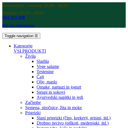
Ponedeljek - sobota: 10.00 - 18.00
Nedelja: 15.00 - 19.00
064 114 108
Kje se nahajamo
Toggle navigation
☰
Kategorije
VSI PRODUKTI
Živila
Sladila
Vege salame
Testenine
Čaji
Olje, maslo
Omake, namazi in jogurt
Sirupi in sokovi
Ayurvedski napitki in jedi
Začimbe
Semena, stročnice, žita in moke
Prigrizki
Slani prigrizki (čips, krekerji, grisini, itd.)
Drobno pecivo (piškoti, medenjaki, itd.)