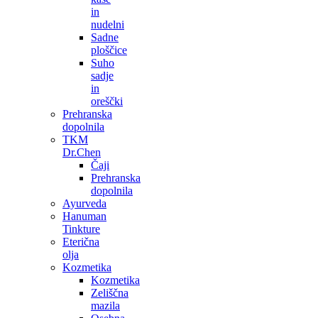
in
nudelni
Sadne
ploščice
Suho
sadje
in
oreščki
Prehranska
dopolnila
TKM
Dr.Chen
Čaji
Prehranska
dopolnila
Ayurveda
Hanuman
Tinkture
Eterična
olja
Kozmetika
Kozmetika
Zeliščna
mazila