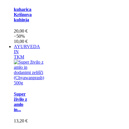
kuharica
Krišnova
kuhinja
20,00 €
−50%
10,00 €
AYURVEDA
IN
TKM
Super
živilo z
amlo
in...
13,20 €