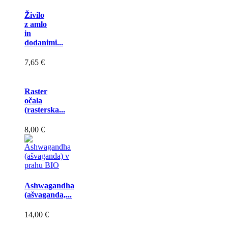
Živilo
z amlo
in
dodanimi...
7,65 €
Raster
očala
(rasterska...
8,00 €
Ashwagandha
(ašvaganda,...
14,00 €