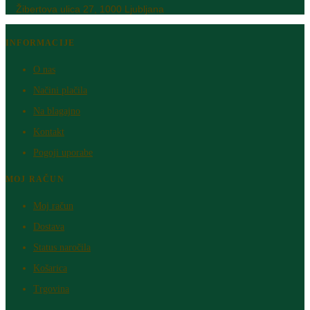
Žibertova ulica 27, 1000 Ljubljana
INFORMACIJE
O nas
Načini plačila
Na blagajno
Kontakt
Pogoji uporabe
MOJ RAČUN
Moj račun
Dostava
Status naročila
Košarica
Trgovina