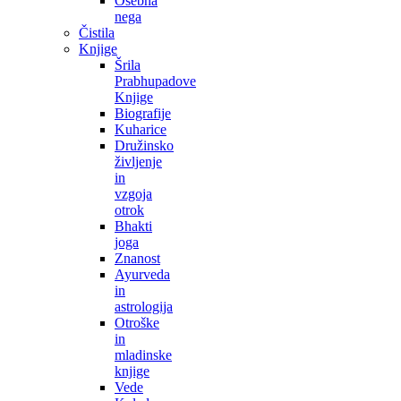
Osebna
nega
Čistila
Knjige
Šrila
Prabhupadove
Knjige
Biografije
Kuharice
Družinsko
življenje
in
vzgoja
otrok
Bhakti
joga
Znanost
Ayurveda
in
astrologija
Otroške
in
mladinske
knjige
Vede