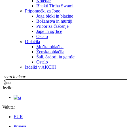
Koledar
Bhakti Tirtha Swami
Pripomočki za Jogo
Joga bloki in blazine
Božanstva in murtiji
Pribor za čaščenje
Jape in ogrlice
Ostalo
Oblačila
Moška oblačila
Ženska oblačila
Šali, čadorji in gamše
Ostalo
Izdelki v AKCIJI
search
clear
Jezik:
Valuta:
EUR
Prijava