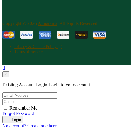
Copyright © 2026
Atm​arama
. All Rights Reserved.
Privacy & Cookie Policy
Terms of Service

×
Existing Account Login
Login to your account
Remember Me
Forgot Password


Login
No account? Create one here