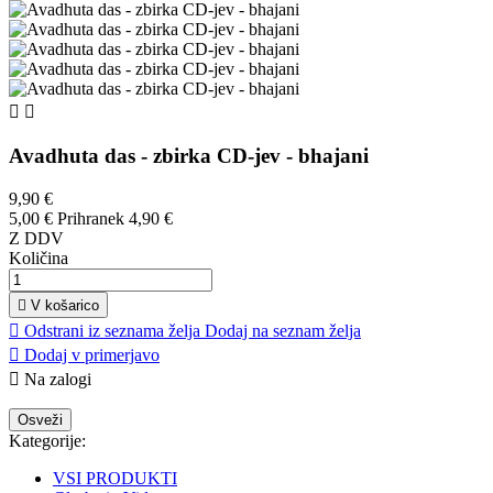


Avadhuta das - zbirka CD-jev - bhajani
9,90 €
5,00 €
Prihranek 4,90 €
Z DDV
Količina

V košarico

Odstrani iz seznama želja
Dodaj na seznam želja

Dodaj v primerjavo

Na zalogi
Kategorije:
VSI PRODUKTI