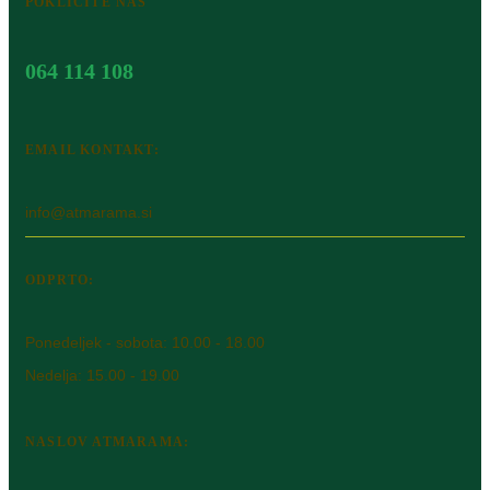
POKLIČITE NAS
064 114 108
EMAIL KONTAKT:
info@atmarama.si
ODPRTO:
Ponedeljek - sobota: 10.00 - 18.00
Nedelja: 15.00 - 19.00
NASLOV ATMARAMA: