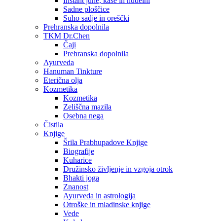
Instant juhe, kaše in nudelni
Sadne ploščice
Suho sadje in oreščki
Prehranska dopolnila
TKM Dr.Chen
Čaji
Prehranska dopolnila
Ayurveda
Hanuman Tinkture
Eterična olja
Kozmetika
Kozmetika
Zeliščna mazila
Osebna nega
Čistila
Knjige
Šrila Prabhupadove Knjige
Biografije
Kuharice
Družinsko življenje in vzgoja otrok
Bhakti joga
Znanost
Ayurveda in astrologija
Otroške in mladinske knjige
Vede