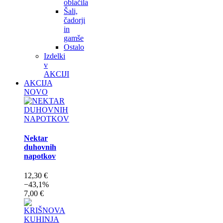
oblačila
Šali,
čadorji
in
gamše
Ostalo
Izdelki
v
AKCIJI
AKCIJA
NOVO
Nektar
duhovnih
napotkov
12,30 €
−43,1%
7,00 €