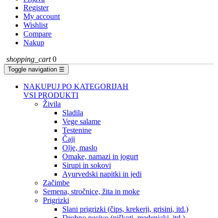
Register
My account
Wishlist
Compare
Nakup
shopping_cart
0
Toggle navigation
☰
NAKUPUJ PO KATEGORIJAH
VSI PRODUKTI
Živila
Sladila
Vege salame
Testenine
Čaji
Olje, maslo
Omake, namazi in jogurt
Sirupi in sokovi
Ayurvedski napitki in jedi
Začimbe
Semena, stročnice, žita in moke
Prigrizki
Slani prigrizki (čips, krekerji, grisini, itd.)
Drobno pecivo (piškoti, medenjaki, itd.)