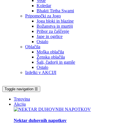
Vede
Koledar
Bhakti Tirtha Swami
Pripomočki za Jogo
Joga bloki in blazine
Božanstva in murtiji
Pribor za čaščenje
Jape in ogrlice
Ostalo
Oblačila
Moška oblačila
Ženska oblačila
Šali, čadorji in gamše
Ostalo
Izdelki v AKCIJI
Toggle navigation
☰
Trgovina
Akcija
Nektar duhovnih napotkov