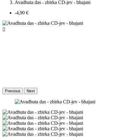
Avadhuta das - zbirka CD-jev - bhajani
-4,90 €

Previous
Next