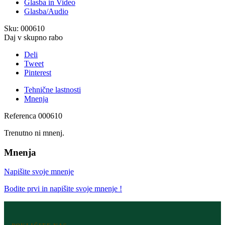
Glasba in Video
Glasba/Audio
Sku:
000610
Daj v skupno rabo
Deli
Tweet
Pinterest
Tehnične lastnosti
Mnenja
Referenca
000610
Trenutno ni mnenj.
Mnenja
Napišite svoje mnenje
Bodite prvi in napišite svoje mnenje !