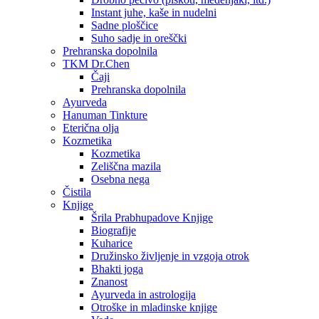
Instant juhe, kaše in nudelni
Sadne ploščice
Suho sadje in oreščki
Prehranska dopolnila
TKM Dr.Chen
Čaji
Prehranska dopolnila
Ayurveda
Hanuman Tinkture
Eterična olja
Kozmetika
Kozmetika
Zeliščna mazila
Osebna nega
Čistila
Knjige
Šrila Prabhupadove Knjige
Biografije
Kuharice
Družinsko življenje in vzgoja otrok
Bhakti joga
Znanost
Ayurveda in astrologija
Otroške in mladinske knjige