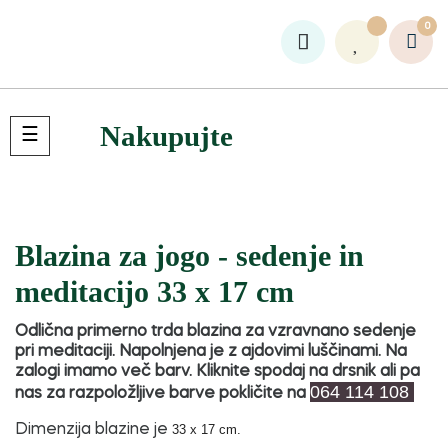
0
Nakupujte
Toggle
☰
navigation
Blazina za jogo - sedenje in
meditacijo 33 x 17 cm
Odlična primerno trda blazina za vzravnano sedenje
pri meditaciji. Napolnjena je z ajdovimi luščinami. Na
zalogi imamo več barv. Kliknite spodaj na drsnik ali pa
064 114 108
nas za razpoložljive barve pokličite na
Dimenzija blazine je
33 x 17 cm.