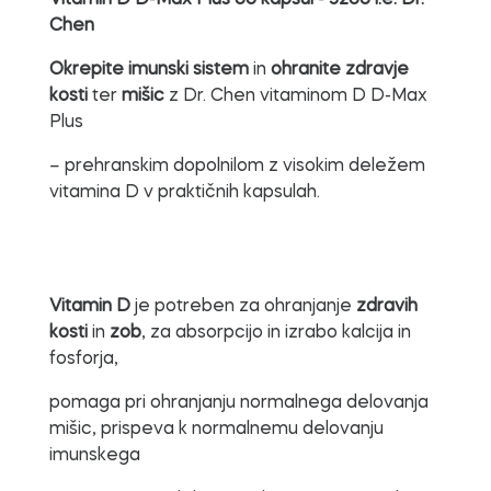
Vitamin D D-Max Plus 60 kapsul - 3200 i.e. Dr.
Chen
Okrepite imunski sistem
in
ohranite zdravje
kosti
ter
mišic
z Dr. Chen vitaminom D D-Max
Plus
– prehranskim dopolnilom z visokim deležem
vitamina D v praktičnih kapsulah.
Vitamin D
je potreben za ohranjanje
zdravih
kosti
in
zob
, za absorpcijo in izrabo kalcija in
fosforja,
pomaga pri ohranjanju normalnega delovanja
mišic, prispeva k normalnemu delovanju
imunskega