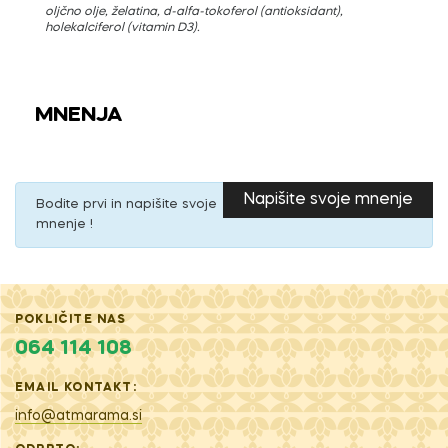
oljčno olje, želatina, d-alfa-tokoferol (antioksidant),
holekalciferol (vitamin D3).
MNENJA
Napišite svoje mnenje
Bodite prvi in napišite svoje
mnenje !
POKLIČITE NAS
064 114 108
EMAIL KONTAKT:
info@atmarama.si