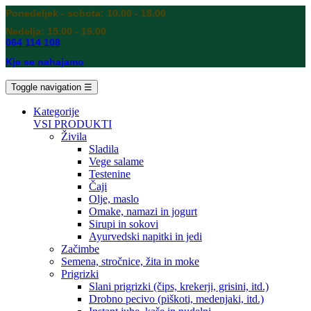
Ponedeljek - sobota: 10.00 - 18.00
Nedelja: 15.00 - 19.00
064 114 108
Kje se nahajamo
Toggle navigation
☰
Kategorije
VSI PRODUKTI
Živila
Sladila
Vege salame
Testenine
Čaji
Olje, maslo
Omake, namazi in jogurt
Sirupi in sokovi
Ayurvedski napitki in jedi
Začimbe
Semena, stročnice, žita in moke
Prigrizki
Slani prigrizki (čips, krekerji, grisini, itd.)
Drobno pecivo (piškoti, medenjaki, itd.)