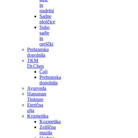
in
nudelni
Sadne
ploščice
Suho
sadje
in
oreščki
Prehranska
dopolnila
TKM
Dr.Chen
Čaji
Prehranska
dopolnila
Ayurveda
Hanuman
Tinkture
Eterična
olja
Kozmetika
Kozmetika
Zeliščna
mazila