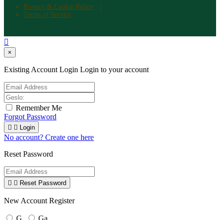
Privacy & Cookie Policy
Terms of Service

×
Existing Account Login
Login to your account
Remember Me
Forgot Password


Login
No account? Create one here
Reset Password


Reset Password
New Account Register
G.
Ga.