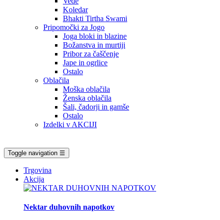
Vede
Koledar
Bhakti Tirtha Swami
Pripomočki za Jogo
Joga bloki in blazine
Božanstva in murtiji
Pribor za čaščenje
Jape in ogrlice
Ostalo
Oblačila
Moška oblačila
Ženska oblačila
Šali, čadorji in gamše
Ostalo
Izdelki v AKCIJI
Toggle navigation
☰
Trgovina
Akcija
Nektar duhovnih napotkov