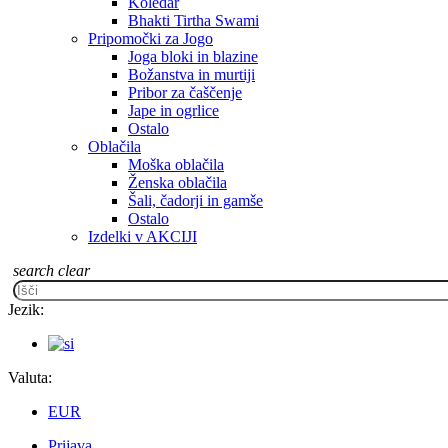
Koledar
Bhakti Tirtha Swami
Pripomočki za Jogo
Joga bloki in blazine
Božanstva in murtiji
Pribor za čaščenje
Jape in ogrlice
Ostalo
Oblačila
Moška oblačila
Ženska oblačila
Šali, čadorji in gamše
Ostalo
Izdelki v AKCIJI
search
clear
Jezik:
Valuta:
EUR
Prijava