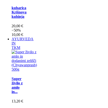
kuharica
Krišnova
kuhinja
20,00 €
−50%
10,00 €
AYURVEDA
IN
TKM
Super
živilo z
amlo
in...
13,20 €