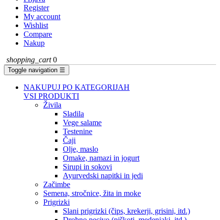
Register
My account
Wishlist
Compare
Nakup
shopping_cart
0
Toggle navigation
☰
NAKUPUJ PO KATEGORIJAH
VSI PRODUKTI
Živila
Sladila
Vege salame
Testenine
Čaji
Olje, maslo
Omake, namazi in jogurt
Sirupi in sokovi
Ayurvedski napitki in jedi
Začimbe
Semena, stročnice, žita in moke
Prigrizki
Slani prigrizki (čips, krekerji, grisini, itd.)
Drobno pecivo (piškoti, medenjaki, itd.)