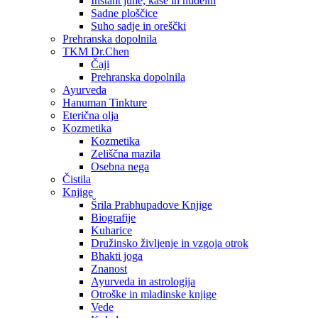
Instant juhe, kaše in nudelni
Sadne ploščice
Suho sadje in oreščki
Prehranska dopolnila
TKM Dr.Chen
Čaji
Prehranska dopolnila
Ayurveda
Hanuman Tinkture
Eterična olja
Kozmetika
Kozmetika
Zeliščna mazila
Osebna nega
Čistila
Knjige
Šrila Prabhupadove Knjige
Biografije
Kuharice
Družinsko življenje in vzgoja otrok
Bhakti joga
Znanost
Ayurveda in astrologija
Otroške in mladinske knjige
Vede