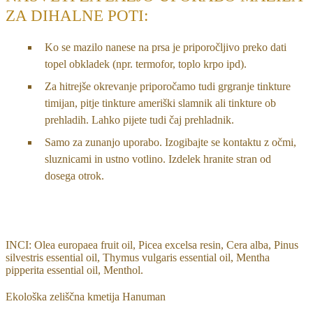
ZA DIHALNE POTI:
Ko se mazilo nanese na prsa je priporočljivo preko dati
topel obkladek (npr. termofor, toplo krpo ipd).
Za hitrejše okrevanje priporočamo tudi grgranje tinkture
timijan, pitje tinkture ameriški slamnik ali tinkture ob
prehladih. Lahko pijete tudi čaj prehladnik.
Samo za zunanjo uporabo. Izogibajte se kontaktu z očmi,
sluznicami in ustno votlino. Izdelek hranite stran od
dosega otrok.
INCI: Olea europaea fruit oil, Picea excelsa resin, Cera alba, Pinus
silvestris essential oil, Thymus vulgaris essential oil, Mentha
pipperita essential oil, Menthol.
Ekološka zeliščna kmetija Hanuman