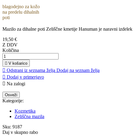
blagodejno za kožo
na predelu dihalnih
poti
Mazilo za dihalne poti Zeliščne kmetije Hanuman je naravni izdelek
19,50 €
Z DDV
Količina

V košarico

Odstrani iz seznama želja
Dodaj na seznam želja

Dodaj v primerjavo

Na zalogi
Kategorije:
Kozmetika
Zeliščna mazila
Sku:
9187
Daj v skupno rabo