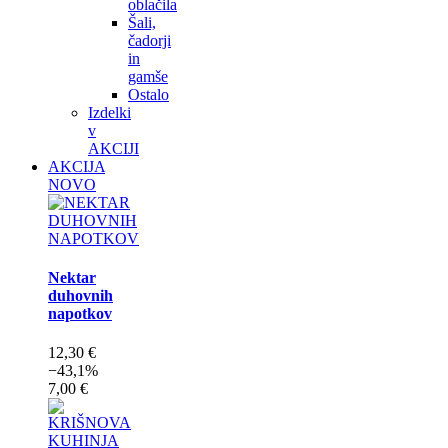
oblačila
Šali,
čadorji
in
gamše
Ostalo
Izdelki
v
AKCIJI
AKCIJA
NOVO
Nektar
duhovnih
napotkov
12,30 €
−43,1%
7,00 €