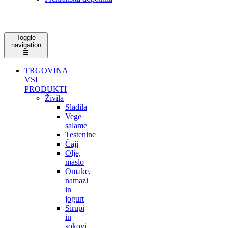
Toggle
navigation
☰
TRGOVINA
VSI
PRODUKTI
Živila
Sladila
Vege
salame
Testenine
Čaji
Olje,
maslo
Omake,
namazi
in
jogurt
Sirupi
in
sokovi