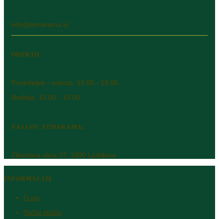
info@atmarama.si
ODPRTO:
Ponedeljek - sobota: 10.00 - 18.00
Nedelja: 15.00 - 19.00
NASLOV ATMARAMA:
Žibertova ulica 27, 1000 Ljubljana
INFORMACIJE
O nas
Načini plačila