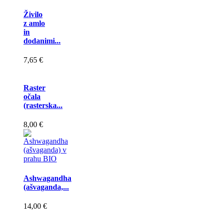
Živilo
z amlo
in
dodanimi...
7,65 €
Raster
očala
(rasterska...
8,00 €
Ashwagandha
(ašvaganda,...
14,00 €