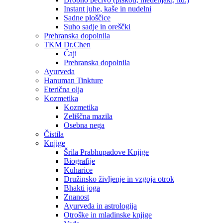
Instant juhe, kaše in nudelni
Sadne ploščice
Suho sadje in oreščki
Prehranska dopolnila
TKM Dr.Chen
Čaji
Prehranska dopolnila
Ayurveda
Hanuman Tinkture
Eterična olja
Kozmetika
Kozmetika
Zeliščna mazila
Osebna nega
Čistila
Knjige
Šrila Prabhupadove Knjige
Biografije
Kuharice
Družinsko življenje in vzgoja otrok
Bhakti joga
Znanost
Ayurveda in astrologija
Otroške in mladinske knjige