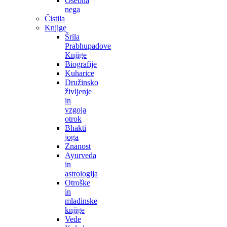
Osebna
nega
Čistila
Knjige
Šrila
Prabhupadove
Knjige
Biografije
Kuharice
Družinsko
življenje
in
vzgoja
otrok
Bhakti
joga
Znanost
Ayurveda
in
astrologija
Otroške
in
mladinske
knjige
Vede