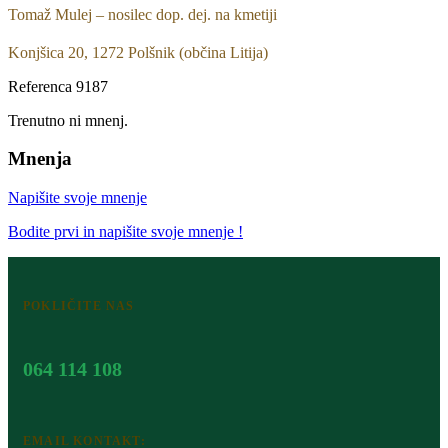
Tomaž Mulej – nosilec dop. dej. na kmetiji
Konjšica 20, 1272 Polšnik (občina Litija)
Referenca
9187
Trenutno ni mnenj.
Mnenja
Napišite svoje mnenje
Bodite prvi in napišite svoje mnenje !
POKLIČITE NAS
064 114 108
EMAIL KONTAKT: