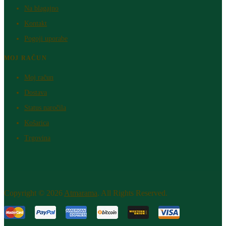
Na blagajno
Kontakt
Pogoji uporabe
MOJ RAČUN
Moj račun
Dostava
Status naročila
Košarica
Trgovina
Copyright © 2026
Atm​arama
. All Rights Reserved.