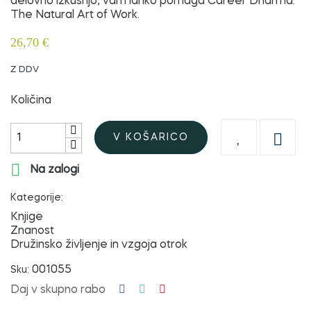
delovno izkušnjo, vam lahko pomaga Career Dharma:
The Natural Art of Work.
26,70 €
Z DDV
Količina

V KOŠARICO

Na zalogi
Kategorije:
Knjige
Znanost
Družinsko življenje in vzgoja otrok
001055
Sku:
Daj v skupno rabo