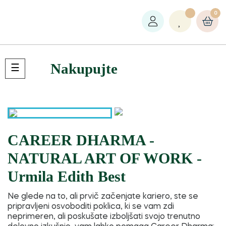
0
Nakupujte
Toggle
☰
navigation
CAREER DHARMA -
NATURAL ART OF WORK -
Urmila Edith Best
Ne glede na to, ali prvič začenjate kariero, ste se
pripravljeni osvoboditi poklica, ki se vam zdi
neprimeren, ali poskušate izboljšati svojo trenutno