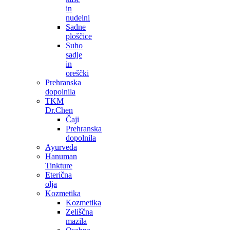
in
nudelni
Sadne
ploščice
Suho
sadje
in
oreščki
Prehranska
dopolnila
TKM
Dr.Chen
Čaji
Prehranska
dopolnila
Ayurveda
Hanuman
Tinkture
Eterična
olja
Kozmetika
Kozmetika
Zeliščna
mazila