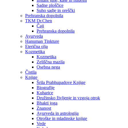
Instant juhe, kaše in nudelni
Sadne ploščice
Suho sadje in oreščki
Prehranska dopolnila
TKM Dr.Chen
Čaji
Prehranska dopolnila
Ayurveda
Hanuman Tinkture
Eterična olja
Kozmetika
Kozmetika
Zeliščna mazila
Osebna nega
Čistila
Knjige
Šrila Prabhupadove Knjige
Biografije
Kuharice
Družinsko življenje in vzgoja otrok
Bhakti joga
Znanost
Ayurveda in astrologija
Otroške in mladinske knjige
Vede