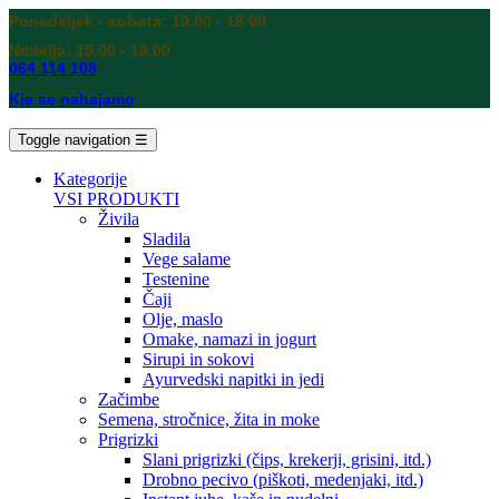
Ponedeljek - sobota: 10.00 - 18.00
Nedelja: 15.00 - 19.00
064 114 108
Kje se nahajamo
Toggle navigation
☰
Kategorije
VSI PRODUKTI
Živila
Sladila
Vege salame
Testenine
Čaji
Olje, maslo
Omake, namazi in jogurt
Sirupi in sokovi
Ayurvedski napitki in jedi
Začimbe
Semena, stročnice, žita in moke
Prigrizki
Slani prigrizki (čips, krekerji, grisini, itd.)
Drobno pecivo (piškoti, medenjaki, itd.)