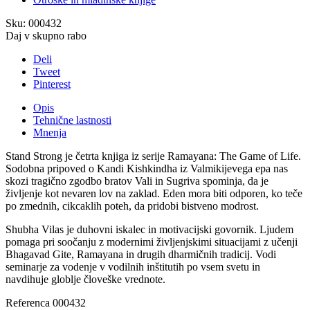
Sku:
000432
Daj v skupno rabo
Deli
Tweet
Pinterest
Opis
Tehnične lastnosti
Mnenja
Stand Strong je četrta knjiga iz serije Ramayana: The Game of Life.
Sodobna pripoved o Kandi Kishkindha iz Valmikijevega epa nas
skozi tragično zgodbo bratov Vali in Sugriva spominja, da je
življenje kot nevaren lov na zaklad. Eden mora biti odporen, ko teče
po zmednih, cikcaklih poteh, da pridobi bistveno modrost.
Shubha Vilas je duhovni iskalec in motivacijski govornik. Ljudem
pomaga pri soočanju z modernimi življenjskimi situacijami z učenji
Bhagavad Gite, Ramayana in drugih dharmičnih tradicij. Vodi
seminarje za vodenje v vodilnih inštitutih po vsem svetu in
navdihuje globlje človeške vrednote.
Referenca
000432