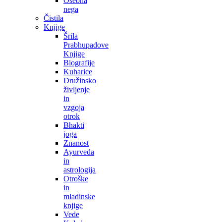
Osebna
nega
Čistila
Knjige
Šrila
Prabhupadove
Knjige
Biografije
Kuharice
Družinsko
življenje
in
vzgoja
otrok
Bhakti
joga
Znanost
Ayurveda
in
astrologija
Otroške
in
mladinske
knjige
Vede