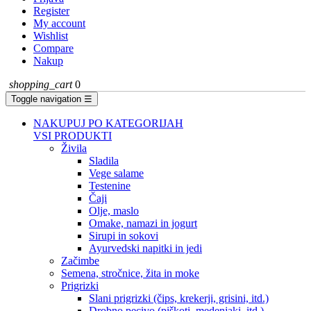
Register
My account
Wishlist
Compare
Nakup
shopping_cart
0
Toggle navigation
☰
NAKUPUJ PO KATEGORIJAH
VSI PRODUKTI
Živila
Sladila
Vege salame
Testenine
Čaji
Olje, maslo
Omake, namazi in jogurt
Sirupi in sokovi
Ayurvedski napitki in jedi
Začimbe
Semena, stročnice, žita in moke
Prigrizki
Slani prigrizki (čips, krekerji, grisini, itd.)
Drobno pecivo (piškoti, medenjaki, itd.)