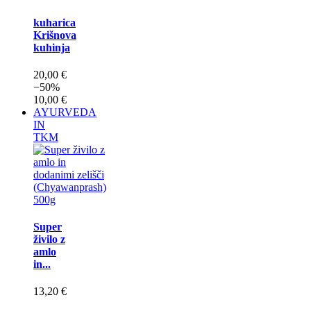
kuharica
Krišnova
kuhinja
20,00 €
−50%
10,00 €
AYURVEDA
IN
TKM
Super
živilo z
amlo
in...
13,20 €