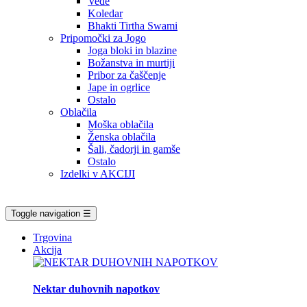
Vede
Koledar
Bhakti Tirtha Swami
Pripomočki za Jogo
Joga bloki in blazine
Božanstva in murtiji
Pribor za čaščenje
Jape in ogrlice
Ostalo
Oblačila
Moška oblačila
Ženska oblačila
Šali, čadorji in gamše
Ostalo
Izdelki v AKCIJI
Toggle navigation
☰
Trgovina
Akcija
Nektar duhovnih napotkov