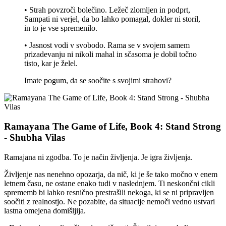
• Strah povzroči bolečino. Ležeč zlomljen in podprt,
Sampati ni verjel, da bo lahko pomagal, dokler ni storil,
in to je vse spremenilo.
• Jasnost vodi v svobodo. Rama se v svojem samem
prizadevanju ni nikoli mahal in sčasoma je dobil točno
tisto, kar je želel.
Imate pogum, da se soočite s svojimi strahovi?
Ramayana The Game of Life, Book 4: Stand Strong
- Shubha Vilas
Ramajana ni zgodba. To je način življenja. Je igra življenja.
Življenje nas nenehno opozarja, da nič, ki je še tako močno v enem
letnem času, ne ostane enako tudi v naslednjem. Ti neskončni cikli
sprememb bi lahko resnično prestrašili nekoga, ki se ni pripravljen
soočiti z realnostjo. Ne pozabite, da situacije nemoči vedno ustvari
lastna omejena domišljija.