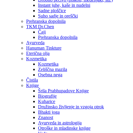
Instant juhe, kaše in nudelni
Sadne ploščice
Suho sadje in oreščki
Prehranska dopolnila
TKM Dr.Chen
Čaji
Prehranska dopolnila
Ayurveda
Hanuman Tinkture
Eterična olja
Kozmetika
Kozmetika
Zeliščna mazila
Osebna nega
Čistila
Knjige
Šrila Prabhupadove Knjige
Biografije
Kuharice
Družinsko življenje in vzgoja otrok
Bhakti joga
Znanost
Ayurveda in astrologija
Otroške in mladinske knjige