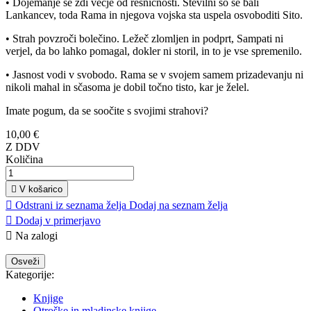
• Dojemanje se zdi večje od resničnosti. Številni so se bali
Lankancev, toda Rama in njegova vojska sta uspela osvoboditi Sito.
• Strah povzroči bolečino. Ležeč zlomljen in podprt, Sampati ni
verjel, da bo lahko pomagal, dokler ni storil, in to je vse spremenilo.
• Jasnost vodi v svobodo. Rama se v svojem samem prizadevanju ni
nikoli mahal in sčasoma je dobil točno tisto, kar je želel.
Imate pogum, da se soočite s svojimi strahovi?
10,00 €
Z DDV
Količina

V košarico

Odstrani iz seznama želja
Dodaj na seznam želja

Dodaj v primerjavo

Na zalogi
Kategorije:
Knjige
Otroške in mladinske knjige