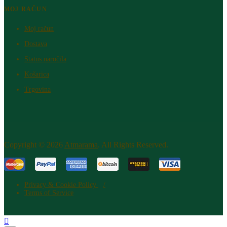
MOJ RAČUN
Moj račun
Dostava
Status naročila
Košarica
Trgovina
Copyright © 2026
Atm​arama
. All Rights Reserved.
Privacy & Cookie Policy
Terms of Service
