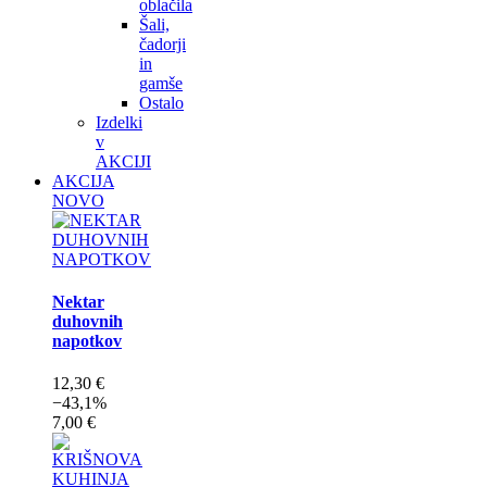
oblačila
Šali,
čadorji
in
gamše
Ostalo
Izdelki
v
AKCIJI
AKCIJA
NOVO
Nektar
duhovnih
napotkov
12,30 €
−43,1%
7,00 €