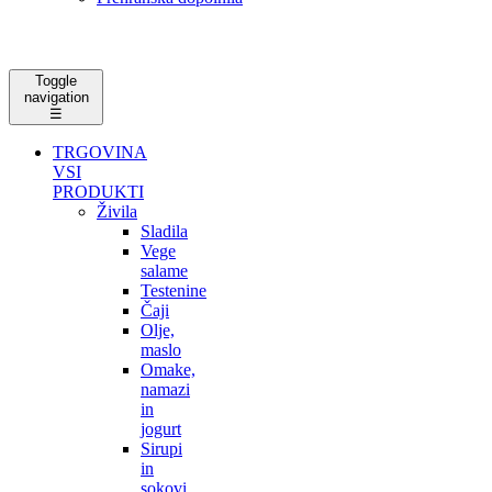
Toggle
navigation
☰
TRGOVINA
VSI
PRODUKTI
Živila
Sladila
Vege
salame
Testenine
Čaji
Olje,
maslo
Omake,
namazi
in
jogurt
Sirupi
in
sokovi