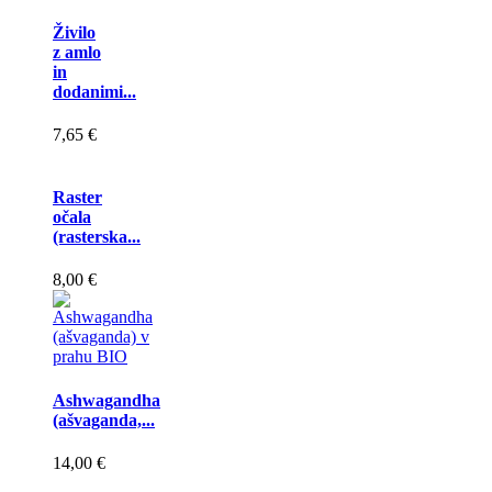
Živilo
z amlo
in
dodanimi...
7,65 €
Raster
očala
(rasterska...
8,00 €
Ashwagandha
(ašvaganda,...
14,00 €