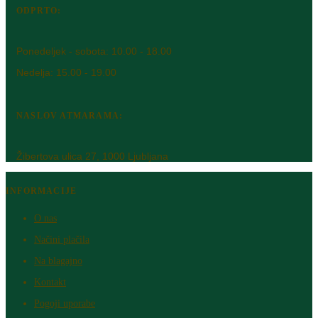
ODPRTO:
Ponedeljek - sobota: 10.00 - 18.00
Nedelja: 15.00 - 19.00
NASLOV ATMARAMA:
Žibertova ulica 27, 1000 Ljubljana
INFORMACIJE
O nas
Načini plačila
Na blagajno
Kontakt
Pogoji uporabe