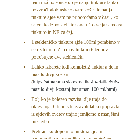
nam močno sonce ob jemanju tinkture lahko
povzroči globinske okvare kože. Jemanja
tinkture ajde vam ne priporočamo v času, ko
se veliko izpostavljate soncu. To velja samo za
tinkturo in NE za čaj.
1 stekleničko tinkture ajde 100ml porabimo v
cca 3 tednih. Za celovito kuro 6 tednov
potrebujete dve steklenički.
Lahko izberete tudi komplet 2 tinktur ajde in
mazilo divji kostanj
(
https://atmarama.si/kozmetika-in-cistila/606-
mazilo-divji-kostanj-hanuman-100-ml.html)
Bolj ko je bolezen razvita, dlje traja do
okrevanja. Ob hujših težavah lahko pripravke
iz ajdovih cvetov trajno jemljemo z manjšimi
presledki.
Prehransko dopolnilo tinktura ajda ni
nadomestilo za raznoliko in uravnoteženo