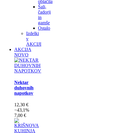
oblačila
Šali,
čadorji
in
gamše
Ostalo
Izdelki
v
AKCIJI
AKCIJA
NOVO
Nektar
duhovnih
napotkov
12,30 €
−43,1%
7,00 €