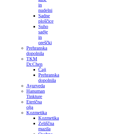
in
nudelni
Sadne
ploščice
Suho
sadje
in
oreščki
Prehranska
dopolnila
TKM
Dr.Chen
Čaji
Prehranska
dopolnila
Ayurveda
Hanuman
Tinkture
Eterična
olja
Kozmetika
Kozmetika
Zeliščna
mazila