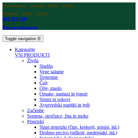
Ponedeljek - sobota: 10.00 - 18.00
Nedelja: 15.00 - 19.00
064 114 108
Kje se nahajamo
Toggle navigation
☰
Kategorije
VSI PRODUKTI
Živila
Sladila
Vege salame
Testenine
Čaji
Olje, maslo
Omake, namazi in jogurt
Sirupi in sokovi
Ayurvedski napitki in jedi
Začimbe
Semena, stročnice, žita in moke
Prigrizki
Slani prigrizki (čips, krekerji, grisini, itd.)
Drobno pecivo (piškoti, medenjaki, itd.)