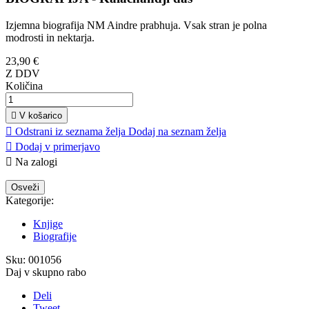
Izjemna biografija NM Aindre prabhuja. Vsak stran je polna
modrosti in nektarja.
23,90 €
Z DDV
Količina

V košarico

Odstrani iz seznama želja
Dodaj na seznam želja

Dodaj v primerjavo

Na zalogi
Kategorije:
Knjige
Biografije
Sku:
001056
Daj v skupno rabo
Deli
Tweet