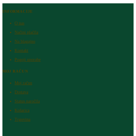
INFORMACIJE
O nas
Načini plačila
Na blagajno
Kontakt
Pogoji uporabe
MOJ RAČUN
Moj račun
Dostava
Status naročila
Košarica
Trgovina