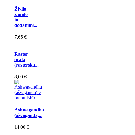
Živilo
z amlo
in
dodanimi...
7,65 €
Raster
očala
(rasterska...
8,00 €
Ashwagandha
(ašvaganda,...
14,00 €