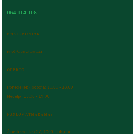
064 114 108
EMAIL KONTAKT:
info@atmarama.si
ODPRTO:
Ponedeljek - sobota: 10.00 - 18.00
Nedelja: 15.00 - 19.00
NASLOV ATMARAMA:
Žibertova ulica 27, 1000 Ljubljana