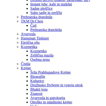
Instant juhe, kaše in nudelni
Sadne ploščice
Suho sadje in oreščki
Prehranska dopolnila
TKM Dr.Chen
Čaji
Prehranska dopolnila
Ayurveda
Hanuman Tinkture
Eterična olja
Kozmetika
Kozmetika
Zeliščna mazila
Osebna nega
Čistila
Knjige
Šrila Prabhupadove Knjige
Biografije
Kuharice
Družinsko življenje in vzgoja otrok
Bhakti joga
Znanost
Ayurveda in astrologija
Otroške in mladinske knjige