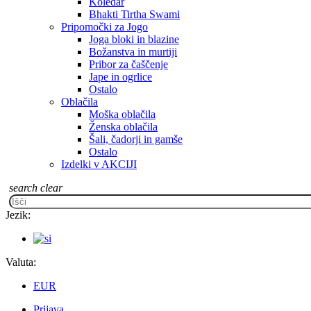
Koledar
Bhakti Tirtha Swami
Pripomočki za Jogo
Joga bloki in blazine
Božanstva in murtiji
Pribor za čaščenje
Jape in ogrlice
Ostalo
Oblačila
Moška oblačila
Ženska oblačila
Šali, čadorji in gamše
Ostalo
Izdelki v AKCIJI
search
clear
Jezik:
Valuta:
EUR
Prijava