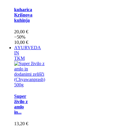
kuharica
Krišnova
kuhinja
20,00 €
−50%
10,00 €
AYURVEDA
IN
TKM
Super
živilo z
amlo
in...
13,20 €