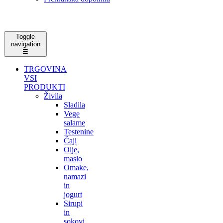
Toggle
navigation
☰
TRGOVINA
VSI
PRODUKTI
Živila
Sladila
Vege
salame
Testenine
Čaji
Olje,
maslo
Omake,
namazi
in
jogurt
Sirupi
in
sokovi