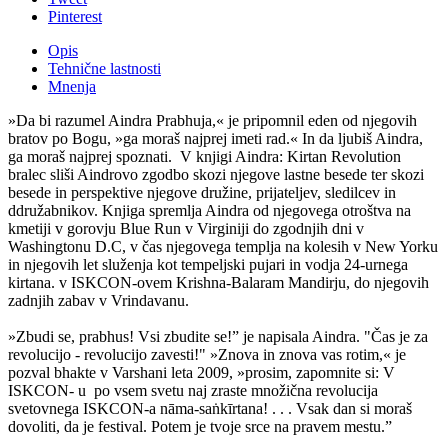
Pinterest
Opis
Tehnične lastnosti
Mnenja
»Da bi razumel Aindra Prabhuja,« je pripomnil eden od njegovih
bratov po Bogu, »ga moraš najprej imeti rad.« In da ljubiš Aindra,
ga moraš najprej spoznati. V knjigi Aindra: Kirtan Revolution
bralec sliši Aindrovo zgodbo skozi njegove lastne besede ter skozi
besede in perspektive njegove družine, prijateljev, sledilcev in
ddružabnikov. Knjiga spremlja Aindra od njegovega otroštva na
kmetiji v gorovju Blue Run v Virginiji do zgodnjih dni v
Washingtonu D.C, v čas njegovega templja na kolesih v New Yorku
in njegovih let služenja kot tempeljski pujari in vodja 24-urnega
kirtana. v ISKCON-ovem Krishna-Balaram Mandirju, do njegovih
zadnjih zabav v Vrindavanu.
»Zbudi se, prabhus! Vsi zbudite se!” je napisala Aindra. "Čas je za
revolucijo - revolucijo zavesti!" »Znova in znova vas rotim,« je
pozval bhakte v Varshani leta 2009, »prosim, zapomnite si: V
ISKCON- u po vsem svetu naj zraste množična revolucija
svetovnega ISKCON-a nāma-saṅkīrtana! . . . Vsak dan si moraš
dovoliti, da je festival. Potem je tvoje srce na pravem mestu.”