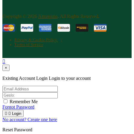
Copyright © 2026
Atm​arama
. All Rights Reserved.
Privacy & Cookie Policy
Terms of Service

×
Existing Account Login
Login to your account
Remember Me
Forgot Password


Login
No account? Create one here
Reset Password