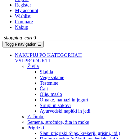
Register
My account
Wishlist
Compare
Nakup
shopping_cart
0
Toggle navigation
☰
NAKUPUJ PO KATEGORIJAH
VSI PRODUKTI
Živila
Sladila
Vege salame
Testenine
Čaji
Olje, maslo
Omake, namazi in jogurt
Sirupi in sokovi
Ayurvedski napitki in jedi
Začimbe
Semena, stročnice, žita in moke
Prigrizki
Slani prigrizki (čips, krekerji, grisini, itd.)
Drobno pecivo (piškoti, medenjaki, itd.)