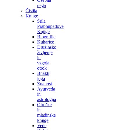
Osebna
nega
Čistila
Knjige
Šrila
Prabhupadove
Knjige
Biografije
Kuharice
Družinsko
življenje
in
vzgoja
otrok
Bhakti
joga
Znanost
Ayurveda
in
astrologija
Otroške
in
mladinske
knjige
Vede