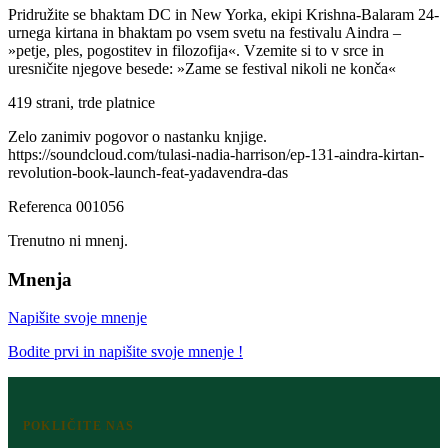
Pridružite se bhaktam DC in New Yorka, ekipi Krishna-Balaram 24-
urnega kirtana in bhaktam po vsem svetu na festivalu Aindra –
»petje, ples, pogostitev in filozofija«. Vzemite si to v srce in
uresničite njegove besede: »Zame se festival nikoli ne konča«
419 strani, trde platnice
Zelo zanimiv pogovor o nastanku knjige.
https://soundcloud.com/tulasi-nadia-harrison/ep-131-aindra-kirtan-
revolution-book-launch-feat-yadavendra-das
Referenca
001056
Trenutno ni mnenj.
Mnenja
Napišite svoje mnenje
Bodite prvi in napišite svoje mnenje !
POKLIČITE NAS