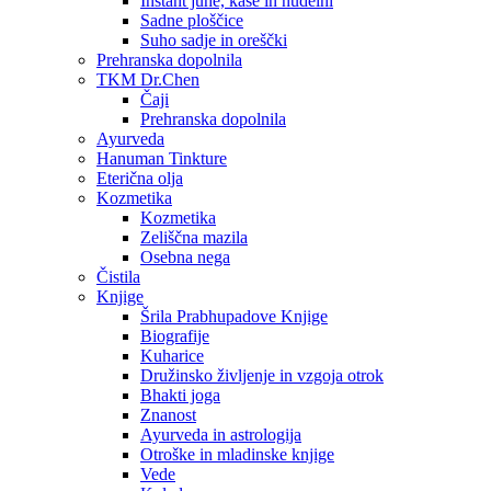
Instant juhe, kaše in nudelni
Sadne ploščice
Suho sadje in oreščki
Prehranska dopolnila
TKM Dr.Chen
Čaji
Prehranska dopolnila
Ayurveda
Hanuman Tinkture
Eterična olja
Kozmetika
Kozmetika
Zeliščna mazila
Osebna nega
Čistila
Knjige
Šrila Prabhupadove Knjige
Biografije
Kuharice
Družinsko življenje in vzgoja otrok
Bhakti joga
Znanost
Ayurveda in astrologija
Otroške in mladinske knjige
Vede