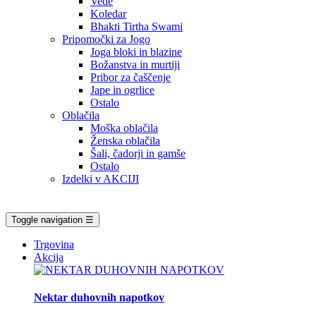
Vede
Koledar
Bhakti Tirtha Swami
Pripomočki za Jogo
Joga bloki in blazine
Božanstva in murtiji
Pribor za čaščenje
Jape in ogrlice
Ostalo
Oblačila
Moška oblačila
Ženska oblačila
Šali, čadorji in gamše
Ostalo
Izdelki v AKCIJI
Toggle navigation
☰
Trgovina
Akcija
Nektar duhovnih napotkov