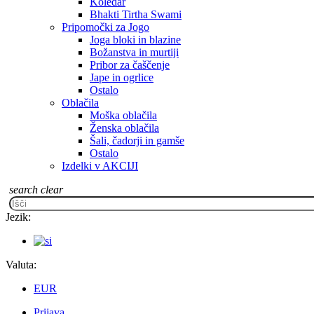
Koledar
Bhakti Tirtha Swami
Pripomočki za Jogo
Joga bloki in blazine
Božanstva in murtiji
Pribor za čaščenje
Jape in ogrlice
Ostalo
Oblačila
Moška oblačila
Ženska oblačila
Šali, čadorji in gamše
Ostalo
Izdelki v AKCIJI
search
clear
Jezik:
Valuta:
EUR
Prijava