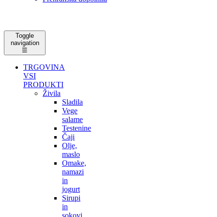
Toggle
navigation
☰
TRGOVINA
VSI
PRODUKTI
Živila
Sladila
Vege
salame
Testenine
Čaji
Olje,
maslo
Omake,
namazi
in
jogurt
Sirupi
in
sokovi