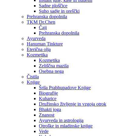
Instant juhe, kaše in nudelni
Sadne ploščice
Suho sadje in oreščki
Prehranska dopolnila
TKM Dr.Chen
Čaji
Prehranska dopolnila
Ayurveda
Hanuman Tinkture
Eterična olja
Kozmetika
Kozmetika
Zeliščna mazila
Osebna nega
Čistila
Knjige
Šrila Prabhupadove Knjige
Biografije
Kuharice
Družinsko življenje in vzgoja otrok
Bhakti joga
Znanost
Ayurveda in astrologija
Otroške in mladinske knjige
Vede