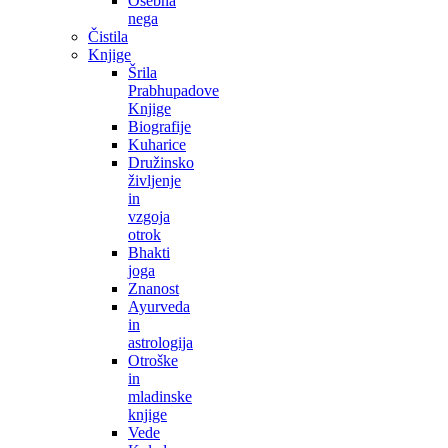
Osebna
nega
Čistila
Knjige
Šrila
Prabhupadove
Knjige
Biografije
Kuharice
Družinsko
življenje
in
vzgoja
otrok
Bhakti
joga
Znanost
Ayurveda
in
astrologija
Otroške
in
mladinske
knjige
Vede