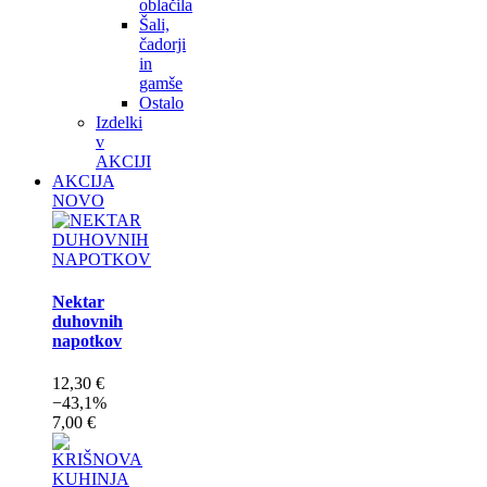
oblačila
Šali,
čadorji
in
gamše
Ostalo
Izdelki
v
AKCIJI
AKCIJA
NOVO
Nektar
duhovnih
napotkov
12,30 €
−43,1%
7,00 €