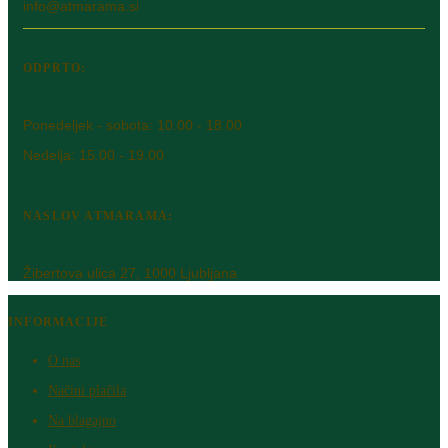
info@atmarama.si
ODPRTO:
Ponedeljek - sobota: 10.00 - 18.00
Nedelja: 15.00 - 19.00
NASLOV ATMARAMA:
Žibertova ulica 27, 1000 Ljubljana
INFORMACIJE
O nas
Načini plačila
Na blagajno