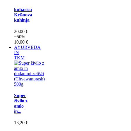
kuharica
Krišnova
kuhinja
20,00 €
−50%
10,00 €
AYURVEDA
IN
TKM
Super
živilo z
amlo
in...
13,20 €