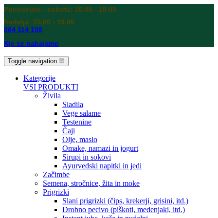
Ponedeljek - sobota: 10.00 - 18.00
Nedelja: 15.00 - 19.00
064 114 108
Kje se nahajamo
Toggle navigation
☰
Kategorije
VSI PRODUKTI
Živila
Sladila
Vege salame
Testenine
Čaji
Olje, maslo
Omake, namazi in jogurt
Sirupi in sokovi
Ayurvedski napitki in jedi
Začimbe
Semena, stročnice, žita in moke
Prigrizki
Slani prigrizki (čips, krekerji, grisini, itd.)
Drobno pecivo (piškoti, medenjaki, itd.)