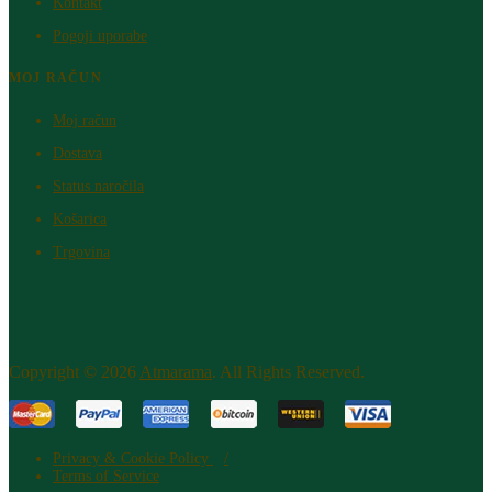
Kontakt
Pogoji uporabe
MOJ RAČUN
Moj račun
Dostava
Status naročila
Košarica
Trgovina
Copyright © 2026
Atm​arama
. All Rights Reserved.
Privacy & Cookie Policy
Terms of Service