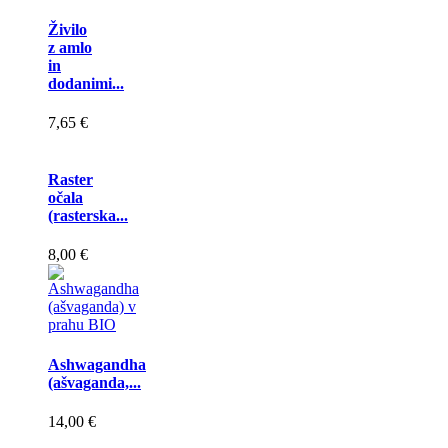
Živilo
z amlo
in
dodanimi...
7,65 €
Raster
očala
(rasterska...
8,00 €
Ashwagandha
(ašvaganda,...
14,00 €