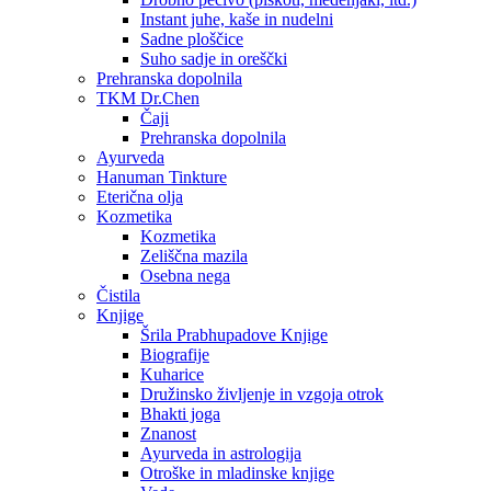
Instant juhe, kaše in nudelni
Sadne ploščice
Suho sadje in oreščki
Prehranska dopolnila
TKM Dr.Chen
Čaji
Prehranska dopolnila
Ayurveda
Hanuman Tinkture
Eterična olja
Kozmetika
Kozmetika
Zeliščna mazila
Osebna nega
Čistila
Knjige
Šrila Prabhupadove Knjige
Biografije
Kuharice
Družinsko življenje in vzgoja otrok
Bhakti joga
Znanost
Ayurveda in astrologija
Otroške in mladinske knjige