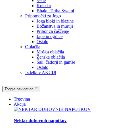
Vede
Koledar
Bhakti Tirtha Swami
Pripomočki za Jogo
Joga bloki in blazine
Božanstva in murtiji
Pribor za čaščenje
Jape in ogrlice
Ostalo
Oblačila
Moška oblačila
Ženska oblačila
Šali, čadorji in gamše
Ostalo
Izdelki v AKCIJI
Toggle navigation
☰
Trgovina
Akcija
Nektar duhovnih napotkov