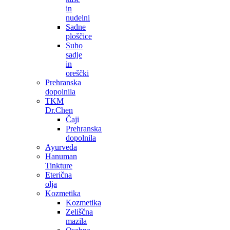
in
nudelni
Sadne
ploščice
Suho
sadje
in
oreščki
Prehranska
dopolnila
TKM
Dr.Chen
Čaji
Prehranska
dopolnila
Ayurveda
Hanuman
Tinkture
Eterična
olja
Kozmetika
Kozmetika
Zeliščna
mazila