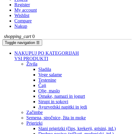
Register
My account
Wishlist
Compare
Nakup
shopping_cart
0
Toggle navigation
☰
NAKUPUJ PO KATEGORIJAH
VSI PRODUKTI
Živila
Sladila
Vege salame
Testenine
Čaji
Olje, maslo
Omake, namazi in jogurt
Sirupi in sokovi
Ayurvedski napitki in jedi
Začimbe
Semena, stročnice, žita in moke
Prigrizki
Slani prigrizki (čips, krekerji, grisini, itd.)
Drobno pecivo (piškoti, medenjaki, itd.)