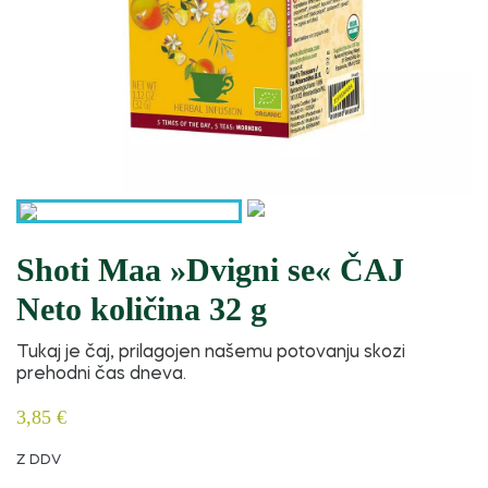
Shoti Maa »Dvigni se« ČAJ
Neto količina 32 g
Tukaj je čaj, prilagojen našemu potovanju skozi
prehodni čas dneva.
3,85 €
Z DDV