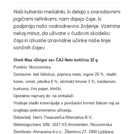
Naši kuharski mešalniki, ki delajo s starodavnimi
jogičnimi tehnikami, nam dajejo čaje, ki
podpirajo našo vsakodnevno življenje.
Vzemite
nekaj minut, da uživate v čudoviti skodelici
čaja in izkusite izravnalne učinke naše linije
sončnih čajev
Shoti Maa »Dvigni se« ČAJ Neto količina 32 g
Poreklo: Nizozemska
Sestavine: beli hibiskus, poprova meta, ingver 25 %, sladki
koren, cimet, jabolka 6 %, ekstrakt limone 3 %, kardamom,
kurkuma, črni poper, klinčki.
Uporabno najmanj do: na embalaži.
Vsebuje sladki koren-ljudje s povišanim krvnim tlakom naj se
izogibajo prekomernemu uživanju.
Dobavitelj: Hari's Treasure/La Alternativa B.V.,
Weteringschans 108i, 1017 XS Amsterdam, Nizozemska
Distributer: Atmarama d.o.o., Žibertova 27, 1000 Ljubljana