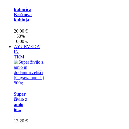
kuharica
Krišnova
kuhinja
20,00 €
−50%
10,00 €
AYURVEDA
IN
TKM
Super
živilo z
amlo
in...
13,20 €