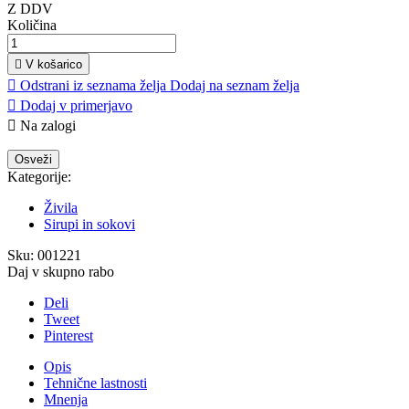
Z DDV
Količina

V košarico

Odstrani iz seznama želja
Dodaj na seznam želja

Dodaj v primerjavo

Na zalogi
Kategorije:
Živila
Sirupi in sokovi
Sku:
001221
Daj v skupno rabo
Deli
Tweet
Pinterest
Opis
Tehnične lastnosti
Mnenja