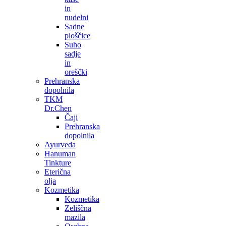
in
nudelni
Sadne
ploščice
Suho
sadje
in
oreščki
Prehranska
dopolnila
TKM
Dr.Chen
Čaji
Prehranska
dopolnila
Ayurveda
Hanuman
Tinkture
Eterična
olja
Kozmetika
Kozmetika
Zeliščna
mazila