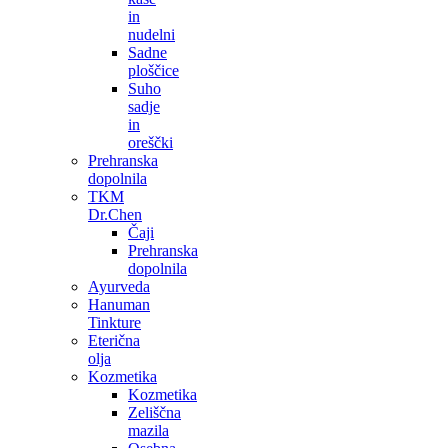
in
nudelni
Sadne
ploščice
Suho
sadje
in
oreščki
Prehranska
dopolnila
TKM
Dr.Chen
Čaji
Prehranska
dopolnila
Ayurveda
Hanuman
Tinkture
Eterična
olja
Kozmetika
Kozmetika
Zeliščna
mazila