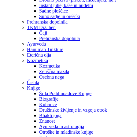
Instant juhe, kaše in nudelni
Sadne ploščice
Suho sadje in oreščki
Prehranska dopolnila
TKM Dr.Chen
Čaji
Prehranska dopolnila
Ayurveda
Hanuman Tinkture
Eterična olja
Kozmetika
Kozmetika
Zeliščna mazila
Osebna nega
Čistila
Knjige
Šrila Prabhupadove Knjige
Biografije
Kuharice
Družinsko življenje in vzgoja otrok
Bhakti joga
Znanost
Ayurveda in astrologija
Otroške in mladinske knjige