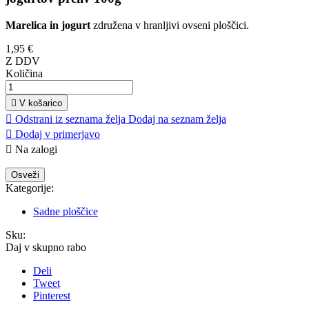
Marelica in jogurt
združena v hranljivi ovseni ploščici.
1,95 €
Z DDV
Količina

V košarico

Odstrani iz seznama želja
Dodaj na seznam želja

Dodaj v primerjavo

Na zalogi
Kategorije:
Sadne ploščice
Sku:
Daj v skupno rabo
Deli
Tweet
Pinterest