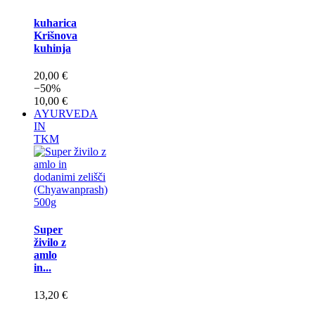
kuharica
Krišnova
kuhinja
20,00 €
−50%
10,00 €
AYURVEDA
IN
TKM
Super
živilo z
amlo
in...
13,20 €