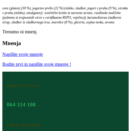
oves (gluten) (30 %), jogurtov preliv (22 %) (mleko, sladkor, jogurt v prahu (9 %), sirotka
v prahu (mleko), emulgatorji: sončnični lecitin in naravne arome, rastlinske maščobe
(palmino iz trajnostnih virov s certifikatom RSPO, repično)), karameliziran sladkorni
sirup, sladkor iz sladkornega trsa, marelice (8 %), glicerin, sojina moka, aroma
Trenutno ni mnenj.
Mnenja
Napišite svoje mnenje
Bodite prvi in napišite svoje mnenje !
POKLIČITE NAS
064 114 108
EMAIL KONTAKT: