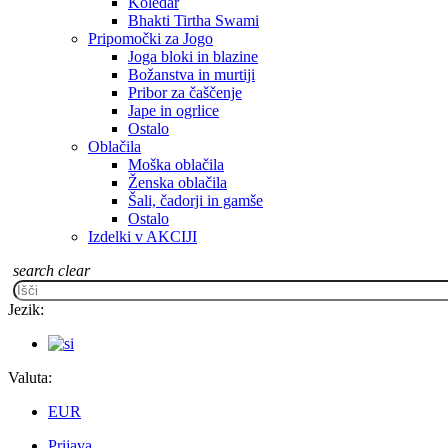
Koledar
Bhakti Tirtha Swami
Pripomočki za Jogo
Joga bloki in blazine
Božanstva in murtiji
Pribor za čaščenje
Jape in ogrlice
Ostalo
Oblačila
Moška oblačila
Ženska oblačila
Šali, čadorji in gamše
Ostalo
Izdelki v AKCIJI
search
clear
Jezik:
Valuta:
EUR
Prijava