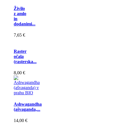
Živilo
z amlo
in
dodanimi...
7,65 €
Raster
očala
(rasterska...
8,00 €
Ashwagandha
(ašvaganda,...
14,00 €