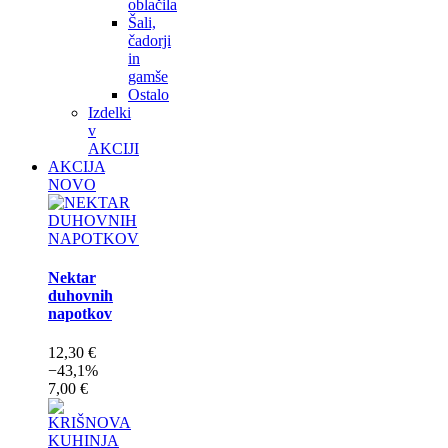
oblačila
Šali,
čadorji
in
gamše
Ostalo
Izdelki
v
AKCIJI
AKCIJA
NOVO
Nektar
duhovnih
napotkov
12,30 €
−43,1%
7,00 €