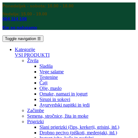
Ponedeljek - sobota: 10.00 - 18.00
Nedelja: 15.00 - 19.00
064 114 108
Kje se nahajamo
Toggle navigation
☰
Kategorije
VSI PRODUKTI
Živila
Sladila
Vege salame
Testenine
Čaji
Olje, maslo
Omake, namazi in jogurt
Sirupi in sokovi
Ayurvedski napitki in jedi
Začimbe
Semena, stročnice, žita in moke
Prigrizki
Slani prigrizki (čips, krekerji, grisini, itd.)
Drobno pecivo (piškoti, medenjaki, itd.)