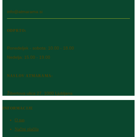
info@atmarama.si
ODPRTO:
Ponedeljek - sobota: 10.00 - 18.00
Nedelja: 15.00 - 19.00
NASLOV ATMARAMA:
Žibertova ulica 27, 1000 Ljubljana
INFORMACIJE
O nas
Načini plačila