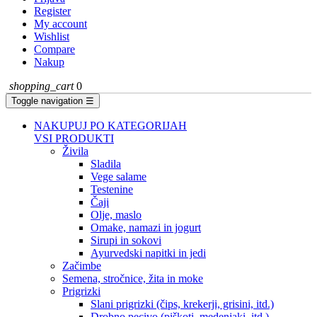
Register
My account
Wishlist
Compare
Nakup
shopping_cart
0
Toggle navigation
☰
NAKUPUJ PO KATEGORIJAH
VSI PRODUKTI
Živila
Sladila
Vege salame
Testenine
Čaji
Olje, maslo
Omake, namazi in jogurt
Sirupi in sokovi
Ayurvedski napitki in jedi
Začimbe
Semena, stročnice, žita in moke
Prigrizki
Slani prigrizki (čips, krekerji, grisini, itd.)
Drobno pecivo (piškoti, medenjaki, itd.)