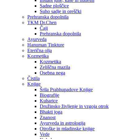
Instant juhe, kaše in nudelni
Sadne ploščice
Suho sadje in oreščki
Prehranska dopolnila
TKM Dr.Chen
Čaji
Prehranska dopolnila
Ayurveda
Hanuman Tinkture
Eterična olja
Kozmetika
Kozmetika
Zeliščna mazila
Osebna nega
Čistila
Knjige
Šrila Prabhupadove Knjige
Biografije
Kuharice
Družinsko življenje in vzgoja otrok
Bhakti joga
Znanost
Ayurveda in astrologija
Otroške in mladinske knjige
Vede