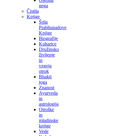
Osebna
nega
Čistila
Knjige
Šrila
Prabhupadove
Knjige
Biografije
Kuharice
Družinsko
življenje
in
vzgoja
otrok
Bhakti
joga
Znanost
Ayurveda
in
astrologija
Otroške
in
mladinske
knjige
Vede