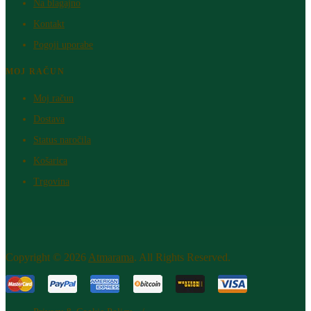
Na blagajno
Kontakt
Pogoji uporabe
MOJ RAČUN
Moj račun
Dostava
Status naročila
Košarica
Trgovina
Copyright © 2026
Atm​arama
. All Rights Reserved.