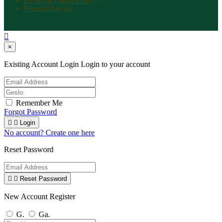
Privacy & Cookie Policy
Terms of Service

×
Existing Account Login
Login to your account
Remember Me
Forgot Password


Login
No account? Create one here
Reset Password


Reset Password
New Account Register
G.
Ga.