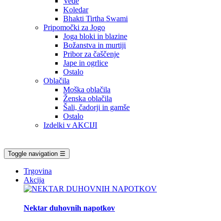
Vede
Koledar
Bhakti Tirtha Swami
Pripomočki za Jogo
Joga bloki in blazine
Božanstva in murtiji
Pribor za čaščenje
Jape in ogrlice
Ostalo
Oblačila
Moška oblačila
Ženska oblačila
Šali, čadorji in gamše
Ostalo
Izdelki v AKCIJI
Toggle navigation
☰
Trgovina
Akcija
Nektar duhovnih napotkov