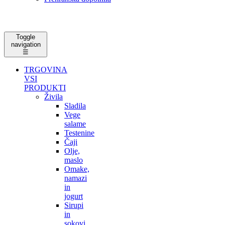
Toggle
navigation
☰
TRGOVINA
VSI
PRODUKTI
Živila
Sladila
Vege
salame
Testenine
Čaji
Olje,
maslo
Omake,
namazi
in
jogurt
Sirupi
in
sokovi