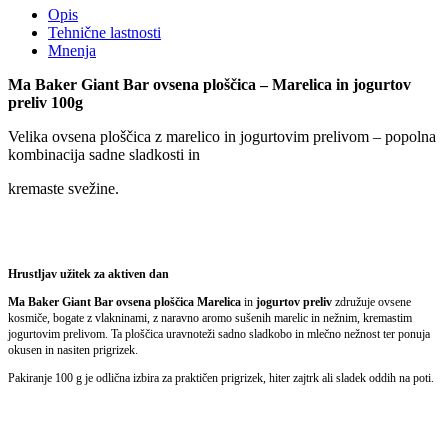
Opis
Tehnične lastnosti
Mnenja
Ma Baker Giant Bar ovsena ploščica – Marelica in jogurtov
preliv 100g
Velika ovsena ploščica z marelico in jogurtovim prelivom – popolna
kombinacija sadne sladkosti in
kremaste svežine.
Hrustljav užitek za aktiven dan
Ma Baker Giant Bar ovsena ploščica Marelica
in
jogurtov preliv
združuje ovsene
kosmiče, bogate z vlakninami, z naravno aromo sušenih marelic in nežnim, kremastim
jogurtovim prelivom. Ta ploščica uravnoteži sadno sladkobo in mlečno nežnost ter ponuja
okusen in nasiten prigrizek.
Pakiranje 100 g je odlična izbira za praktičen prigrizek, hiter zajtrk ali sladek oddih na poti.