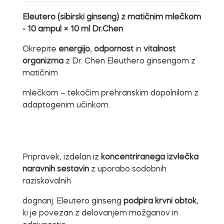
Eleutero (sibirski ginseng) z matičnim mlečkom
- 10 ampul × 10 ml Dr.Chen
Okrepite
energijo
,
odpornost
in
vitalnost
organizma
z Dr. Chen Eleuthero ginsengom z
matičnim
mlečkom – tekočim prehranskim dopolnilom z
adaptogenim učinkom.
Pripravek, izdelan iz
koncentriranega izvlečka
naravnih sestavin
z uporabo sodobnih
raziskovalnih
dognanj. Eleutero ginseng
podpira krvni obtok
,
ki je povezan z delovanjem možganov in