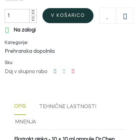

V KOŠARICO

Na zalogi
Kategorije:
Prehranska dopolnila
Sku:
Daj v skupno rabo
OPIS
TEHNIČNE LASTNOSTI
MNENJA
Ekstrakt ginka - 10 × 10 ml ampule Dr.Chen