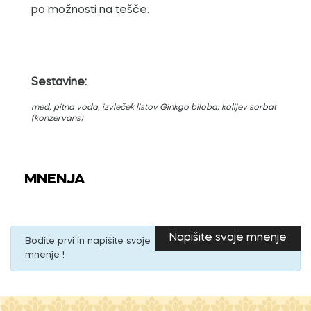
po možnosti na tešče.
Sestavine:
med, pitna voda, izvleček listov Ginkgo biloba, kalijev sorbat
(konzervans)
MNENJA
Napišite svoje mnenje
Bodite prvi in napišite svoje
mnenje !