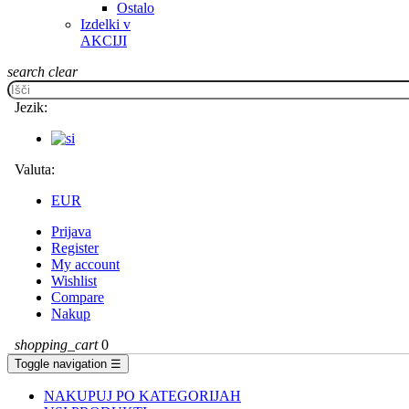
Ostalo
Izdelki v
AKCIJI
search
clear
Jezik:
Valuta:
EUR
Prijava
Register
My account
Wishlist
Compare
Nakup
shopping_cart
0
Toggle navigation
☰
NAKUPUJ PO KATEGORIJAH