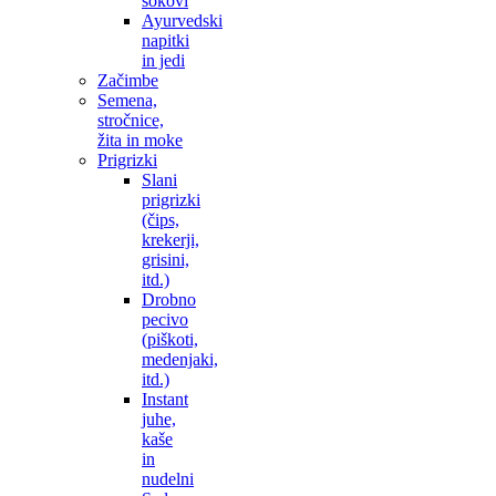
sokovi
Ayurvedski
napitki
in jedi
Začimbe
Semena,
stročnice,
žita in moke
Prigrizki
Slani
prigrizki
(čips,
krekerji,
grisini,
itd.)
Drobno
pecivo
(piškoti,
medenjaki,
itd.)
Instant
juhe,
kaše
in
nudelni