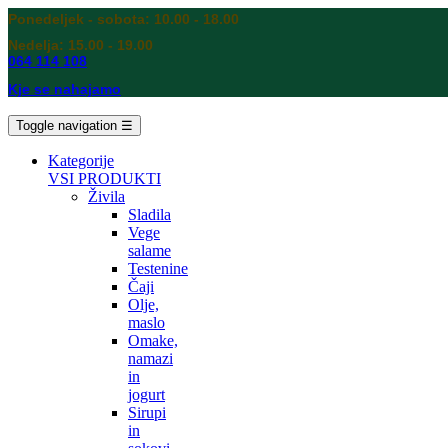
Ponedeljek - sobota: 10.00 - 18.00
Nedelja: 15.00 - 19.00
064 114 108
Kje se nahajamo
Toggle navigation
☰
Kategorije
VSI PRODUKTI
Živila
Sladila
Vege
salame
Testenine
Čaji
Olje,
maslo
Omake,
namazi
in
jogurt
Sirupi
in