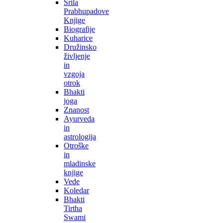
Šrila
Prabhupadove
Knjige
Biografije
Kuharice
Družinsko
življenje
in
vzgoja
otrok
Bhakti
joga
Znanost
Ayurveda
in
astrologija
Otroške
in
mladinske
knjige
Vede
Koledar
Bhakti
Tirtha
Swami