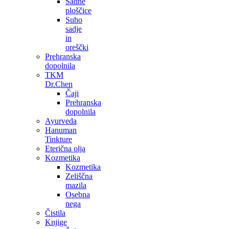
Sadne
ploščice
Suho
sadje
in
oreščki
Prehranska
dopolnila
TKM
Dr.Chen
Čaji
Prehranska
dopolnila
Ayurveda
Hanuman
Tinkture
Eterična olja
Kozmetika
Kozmetika
Zeliščna
mazila
Osebna
nega
Čistila
Knjige