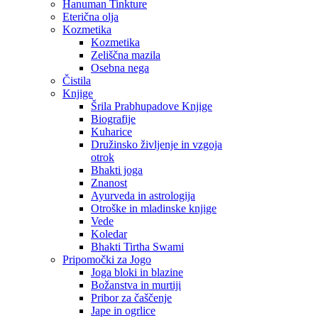
Hanuman Tinkture
Eterična olja
Kozmetika
Kozmetika
Zeliščna mazila
Osebna nega
Čistila
Knjige
Šrila Prabhupadove Knjige
Biografije
Kuharice
Družinsko življenje in vzgoja
otrok
Bhakti joga
Znanost
Ayurveda in astrologija
Otroške in mladinske knjige
Vede
Koledar
Bhakti Tirtha Swami
Pripomočki za Jogo
Joga bloki in blazine
Božanstva in murtiji
Pribor za čaščenje
Jape in ogrlice