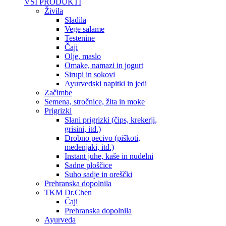
VSI PRODUKTI
Živila
Sladila
Vege salame
Testenine
Čaji
Olje, maslo
Omake, namazi in jogurt
Sirupi in sokovi
Ayurvedski napitki in jedi
Začimbe
Semena, stročnice, žita in moke
Prigrizki
Slani prigrizki (čips, krekerji,
grisini, itd.)
Drobno pecivo (piškoti,
medenjaki, itd.)
Instant juhe, kaše in nudelni
Sadne ploščice
Suho sadje in oreščki
Prehranska dopolnila
TKM Dr.Chen
Čaji
Prehranska dopolnila
Ayurveda