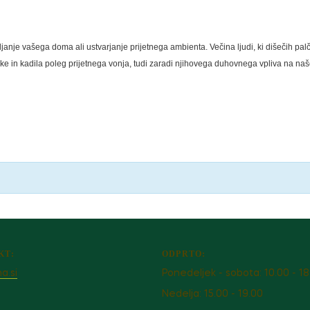
ljanje vašega doma ali ustvarjanje prijetnega ambienta. Večina ljudi, ki dišečih pal
čke in kadila poleg prijetnega vonja, tudi zaradi njihovega duhovnega vpliva na naš
KT:
ODPRTO:
a.si
Ponedeljek - sobota: 10.00 - 18
Nedelja: 15.00 - 19.00