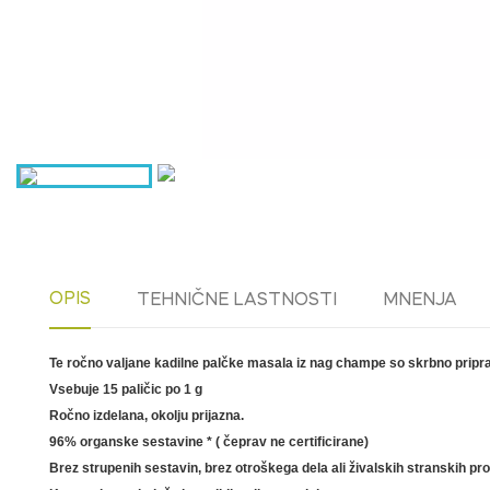
OPIS
TEHNIČNE LASTNOSTI
MNENJA
Te ročno valjane kadilne palčke masala iz nag champe so skrbno priprav
Vsebuje 15 paličic po 1 g
Ročno izdelana, okolju prijazna.
96% organske sestavine * ( čeprav ne certificirane)
Brez strupenih sestavin, brez otroškega dela ali živalskih stranskih pr