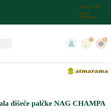
064 114 108
Kje se
nahajamo
0
la dišeče palčke NAG CHAMPA