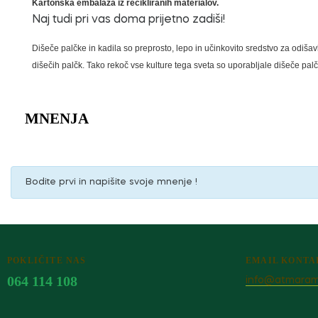
Kartonska embalaža iz recikliranih materialov.
Naj tudi pri vas doma prijetno zadiši!
Dišeče palčke in kadila so preprosto, lepo in učinkovito sredstvo za odišav
dišečih palčk. Tako rekoč vse kulture tega sveta so uporabljale dišeče pal
MNENJA
Bodite prvi in napišite svoje mnenje !
POKLIČITE NAS
EMAIL KONTA
064 114 108
info@atmaram