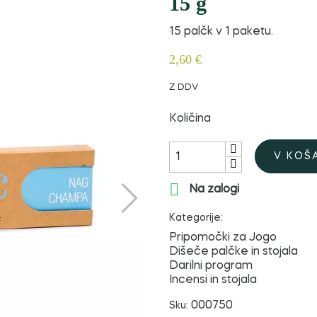
15 g
15 palčk v 1 paketu.
2,60 €
Z DDV
Količina
V KOŠ

Na zalogi
Kategorije:
Pripomočki za Jogo
Dišeče palčke in stojala
Darilni program
Incensi in stojala
000750
Sku: