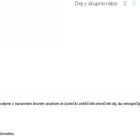
Daj v skupno rabo
ljene z naravnim lesnim prahom in izvlečki zeliščnih eteričnih olj, da omogočij
oizvodov.