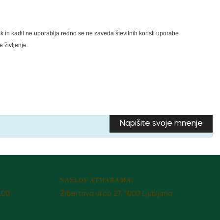
čk in kadil ne uporablja redno se ne zaveda številnih koristi uporabe
e življenje.
Napišite svoje mnenje
NASLOV ATMARAMA:
.00
Žibertova ulica 27, 1000 Ljubljana