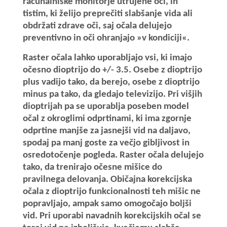
računalniške monitorje utrujene oči, in
tistim, ki želijo preprečiti slabšanje vida ali
obdržati zdrave oči, saj očala delujejo
preventivno in oči ohranjajo »v kondiciji«.
Raster očala lahko uporabljajo vsi, ki imajo
očesno dioptrijo do +/- 3.5. Osebe z dioptrijo
plus vadijo tako, da berejo, osebe z dioptrijo
minus pa tako, da gledajo televizijo. Pri višjih
dioptrijah pa se uporablja poseben model
očal z okroglimi odprtinami, ki ima zgornje
odprtine manjše za jasnejši vid na daljavo,
spodaj pa manj goste za večjo gibljivost in
osredotočenje pogleda. Raster očala delujejo
tako, da trenirajo očesne mišice do
pravilnega delovanja. Običajna korekcijska
očala z dioptrijo funkcionalnosti teh mišic ne
popravljajo, ampak samo omogočajo boljši
vid. Pri uporabi navadnih korekcijskih očal se