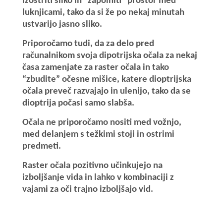
izostriti sliko in “zapolniti” prostor med
luknjicami, tako da si že po nekaj minutah
ustvarijo jasno sliko.
Priporočamo tudi, da za delo pred
računalnikom svoja dipotrijska očala za nekaj
časa zamenjate za raster očala in tako
“zbudite” očesne mišice, katere dioptrijska
očala preveč razvajajo in ulenijo, tako da se
dioptrija počasi samo slabša.
Očala ne priporočamo nositi med vožnjo,
med delanjem s težkimi stoji in ostrimi
predmeti.
Raster očala pozitivno učinkujejo na
izboljšanje vida in lahko v kombinaciji z
vajami za oči trajno izboljšajo vid.