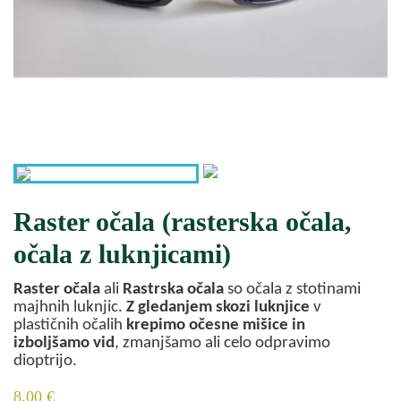
Raster očala (rasterska očala,
očala z luknjicami)
Raster očala
ali
Rastrska očala
so očala z stotinami
majhnih luknjic.
Z
gledanjem
skozi
luknjice
v
plastičnih očalih
krepimo
očesne
mišice
in
izboljšamo
vid
, zmanjšamo ali celo odpravimo
dioptrijo.
8,00 €