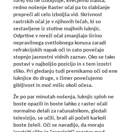
torej vid ne izboljšuje, kvečjemu slabša,
redno nošenje Raster očal pa to slabšanje
prepreči ali celo izboljša vid. Skrivnost
rastrskih očal je v njihovih lečah, ki so
sestavljene iz stotine majhnih luknjic.
Odprtine v mreži očal zmanjšajo širino
nepravilnega svetlobnega konusa zaradi
refrakcijskih napak oči in zato povečajo
stopnjo jasnostni vidnih zaznav. Oko se tako
postavi v najboljšo pozicijo in s tem izostri
sliko. Pri gledanju tudi premikamo oči od ene
luknjice do druge, s čimer povečujemo
gibljivost in moč mišic okoli očesa.
Že po par minutah nošenja, luknjic sploh ne
boste opazili in boste lahko z raster očali
normalno delali za računalnikom, gledali
televizijo, se učili, brali ali počeli karkoli
boste želeli. Oči se navadijo, da morajo