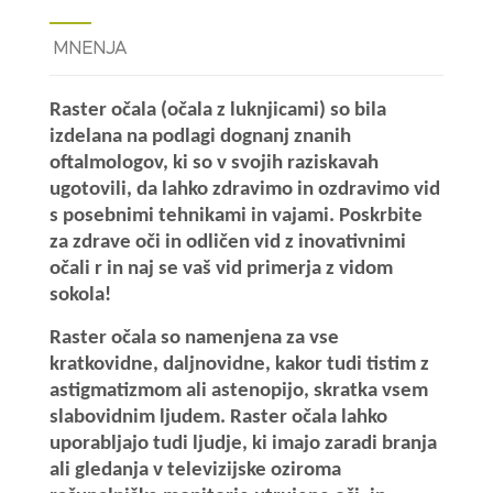
MNENJA
Raster očala (očala z luknjicami) so bila
izdelana na podlagi dognanj znanih
oftalmologov, ki so v svojih raziskavah
ugotovili, da lahko zdravimo in ozdravimo vid
s posebnimi tehnikami in vajami. Poskrbite
za zdrave oči in odličen vid z inovativnimi
očali r in naj se vaš vid primerja z vidom
sokola!
Raster očala so namenjena za vse
kratkovidne, daljnovidne, kakor tudi tistim z
astigmatizmom ali astenopijo, skratka vsem
slabovidnim ljudem. Raster očala lahko
uporabljajo tudi ljudje, ki imajo zaradi branja
ali gledanja v televizijske oziroma